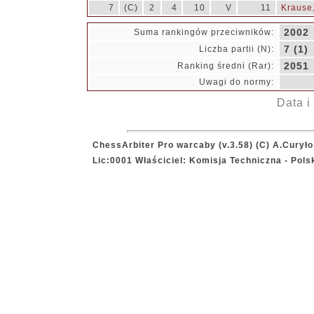
7
(C)
2
4
10
V
11
Krause,
2002
Suma rankingów przeciwników:
7 (1)
Liczba partii (N):
2051
Ranking średni (Rar):
Uwagi do normy:
Data i
ChessArbiter Pro warcaby (v.3.58) (C) A.Curyło
Lic:0001 Właściciel: Komisja Techniczna - Pol