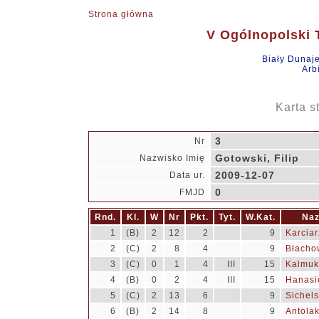
Strona główna
V Ogólnopolski T
Biały Dunaj
Arb
Karta s
3
Nr
Gotowski, Filip
Nazwisko Imię
2009-12-07
Data ur.
0
FMJD
Rnd.
Kl.
W
Nr
Pkt.
Tyt.
W.Kat.
Naz
1
(B)
2
12
2
9
Karciar
2
(C)
2
8
4
9
Błacho
3
(C)
0
1
4
III
15
Kalmuk,
4
(B)
0
2
4
III
15
Hanasi
5
(C)
2
13
6
9
Sichel
6
(B)
2
14
8
9
Antolak