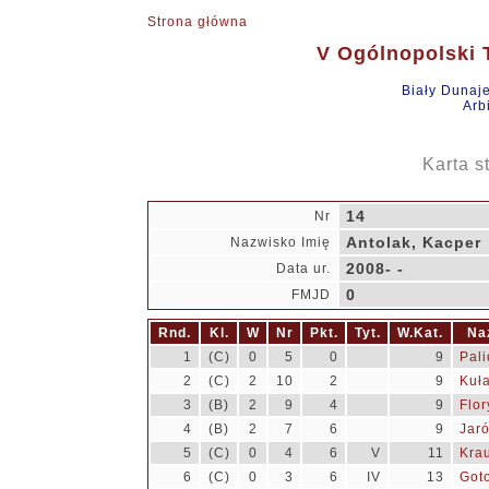
Strona główna
V Ogólnopolski T
Biały Dunaj
Arb
Karta s
14
Nr
Antolak, Kacper
Nazwisko Imię
2008- -
Data ur.
0
FMJD
Rnd.
Kl.
W
Nr
Pkt.
Tyt.
W.Kat.
Na
1
(C)
0
5
0
9
Pali
2
(C)
2
10
2
9
Kuł
3
(B)
2
9
4
9
Flo
4
(B)
2
7
6
9
Jar
5
(C)
0
4
6
V
11
Krau
6
(C)
0
3
6
IV
13
Goto