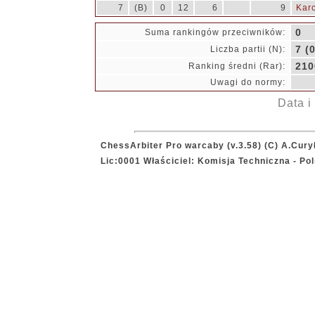
7
(B)
0
12
6
9
Karc
0
Suma rankingów przeciwników:
7 (0
Liczba partii (N):
210
Ranking średni (Rar):
Uwagi do normy:
Data i
ChessArbiter Pro warcaby (v.3.58) (C) A.Cury
Lic:0001 Właściciel: Komisja Techniczna - P