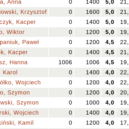
a, Anna
0
1400
5,0
21
iowski, Krzysztof
0
1600
5,0
21
czyk, Kacper
0
1400
5,0
19
o, Wiktor
0
1200
5,0
19
paniuk, Paweł
0
1200
4,5
22
uk, Kacper
0
1400
4,5
21
sz, Hanna
1006
1006
4,5
19
 Karol
0
1400
4,0
22
iółko, Wojciech
0
1200
4,0
22
ko, Szymon
0
1200
4,0
20
owski, Szymon
0
1000
4,0
19
rski, Wojciech
0
1400
4,0
19
iński, Kamil
0
1200
4,0
17