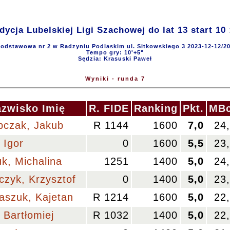
Edycja Lubelskiej Ligi Szachowej do lat 13 start 10 
Podstawowa nr 2 w Radzyniu Podlaskim ul. Sitkowskiego 3 2023-12-12/20
Tempo gry: 10'+5"
Sędzia: Krasuski Paweł
Wyniki - runda 7
zwisko Imię
R. FIDE
Ranking
Pkt.
MBc
pczak, Jakub
R 1144
1600
7,0
24
 Igor
0
1600
5,5
23
k, Michalina
1251
1400
5,0
24
czyk, Krzysztof
0
1400
5,0
23
aszuk, Kajetan
R 1214
1600
5,0
22
 Bartłomiej
R 1032
1400
5,0
22