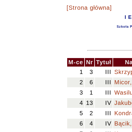
[Strona główna]
I 
Szkoła 
M-ce
Nr
Tytuł
Na
1
3
III
Skrzy
2
6
III
Micor,
3
1
III
Wasilu
4
13
IV
Jakub
5
2
III
Kondr
6
4
IV
Bącik,