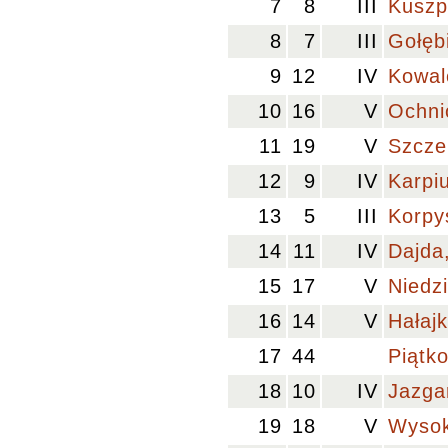
7
8
III
Kuszp
8
7
III
Gołęb
9
12
IV
Kowal
10
16
V
Ochni
11
19
V
Szcze
12
9
IV
Karpi
13
5
III
Korpy
14
11
IV
Dajda,
15
17
V
Niedz
16
14
V
Hałaj
17
44
Piątk
18
10
IV
Jazga
19
18
V
Wysok