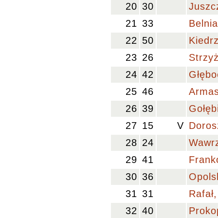
20
30
Juszc
21
33
Belnia
22
50
Kiedr
23
26
Strzy
24
42
Głębo
25
46
Armas
26
39
Gołęb
27
15
V
Doros
28
24
Wawrz
29
41
Frank
30
36
Opolsk
31
31
Rafał,
32
40
Proko