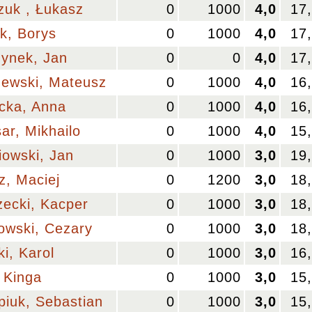
zuk , Łukasz
0
1000
4,0
17
k, Borys
0
1000
4,0
17
zynek, Jan
0
0
4,0
17
żewski, Mateusz
0
1000
4,0
16
cka, Anna
0
1000
4,0
16
ar, Mikhailo
0
1000
4,0
15
iowski, Jan
0
1000
3,0
19
z, Maciej
0
1200
3,0
18
ecki, Kacper
0
1000
3,0
18
owski, Cezary
0
1000
3,0
18
i, Karol
0
1000
3,0
16
 Kinga
0
1000
3,0
15
piuk, Sebastian
0
1000
3,0
15