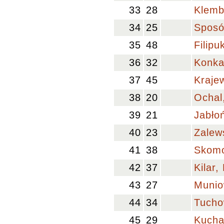
33
28
Klemb
34
25
Sposó
35
48
Filipu
36
32
Konka
37
45
Kraje
38
20
Ochal
39
21
Jabło
40
23
Zalew
41
38
Skomo
42
37
Kilar,
43
27
Munio
44
34
Tucho
45
29
Kuchar