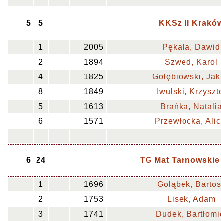
5
5
KKSz II Krakó
1
2005
Pękala, Dawid
2
1894
Szwed, Karol
4
1825
Gołębiowski, Ja
8
1849
Iwulski, Krzyszt
5
1613
Brańka, Natali
6
1571
Przewłocka, Alic
6
24
TG Mat Tarnowskie
1
1696
Gołąbek, Bartos
2
1753
Lisek, Adam
3
1741
Dudek, Bartłomi