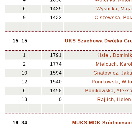
6
1439
Wysocka, Maja
9
1432
Ciszewska, Pol
15
15
UKS Szachowa Dwójka Grod
1
1791
Kisiel, Domini
2
1774
Mielcuch, Karo
10
1594
Gnatowicz, Jak
12
1540
Ponikowski, Wito
6
1458
Ponikowska, Aleks
13
0
Rajlich, Helen
16
34
MUKS MDK Sródmiesci