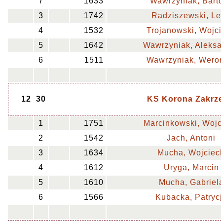
7
1633
Wawrzyniak, Bart
3
1742
Radziszewski, L
4
1532
Trojanowski, Wojc
5
1642
Wawrzyniak, Aleks
6
1511
Wawrzyniak, Wero
12
30
KS Korona Zakrz
1
1751
Marcinkowski, Woj
2
1542
Jach, Antoni
3
1634
Mucha, Wojciec
4
1612
Uryga, Marcin
5
1610
Mucha, Gabriel
6
1566
Kubacka, Patryc