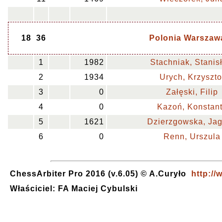
18
36
Polonia Warszawa
1
1982
Stachniak, Stanis
2
1934
Urych, Krzyszto
3
0
Załęski, Filip
4
0
Kazoń, Konstan
5
1621
Dzierzgowska, Ja
6
0
Renn, Urszula
ChessArbiter Pro 2016 (v.6.05) © A.Curyło
http://
Właściciel: FA Maciej Cybulski