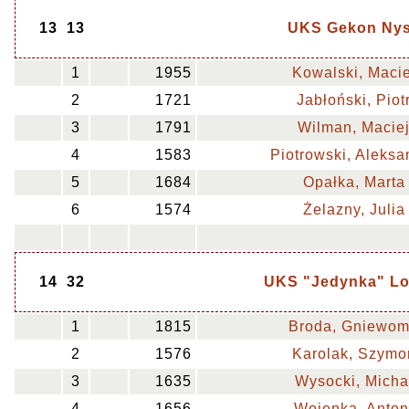
13
13
UKS Gekon Ny
1
1955
Kowalski, Macie
2
1721
Jabłoński, Piot
3
1791
Wilman, Macie
4
1583
Piotrowski, Aleksa
5
1684
Opałka, Marta
6
1574
Żelazny, Julia
14
32
UKS "Jedynka" Lo
1
1815
Broda, Gniewom
2
1576
Karolak, Szymo
3
1635
Wysocki, Micha
4
1656
Wojenka, Anton