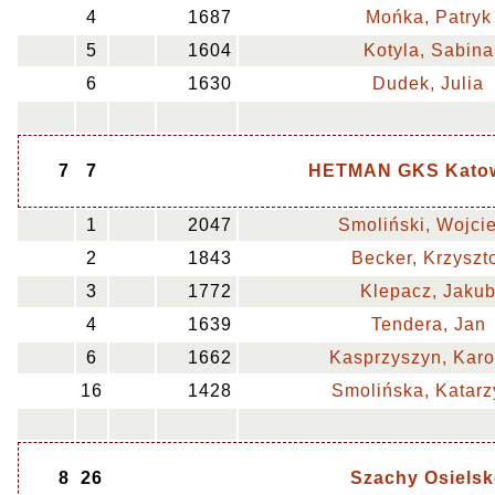
4
1687
Mońka, Patryk
5
1604
Kotyla, Sabina
6
1630
Dudek, Julia
7
7
HETMAN GKS Katowi
1
2047
Smoliński, Wojci
2
1843
Becker, Krzyszt
3
1772
Klepacz, Jaku
4
1639
Tendera, Jan
6
1662
Kasprzyszyn, Karo
16
1428
Smolińska, Katar
8
26
Szachy Osiels