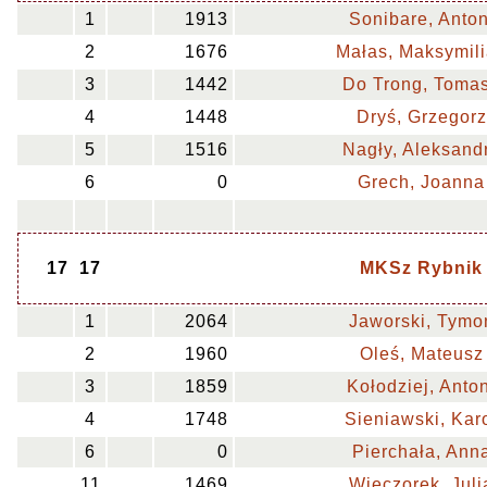
1
1913
Sonibare, Anton
2
1676
Małas, Maksymil
3
1442
Do Trong, Toma
4
1448
Dryś, Grzegorz
5
1516
Nagły, Aleksand
6
0
Grech, Joanna
17
17
MKSz Rybnik
1
2064
Jaworski, Tymo
2
1960
Oleś, Mateusz
3
1859
Kołodziej, Anton
4
1748
Sieniawski, Kar
6
0
Pierchała, Ann
11
1469
Wieczorek, Juli