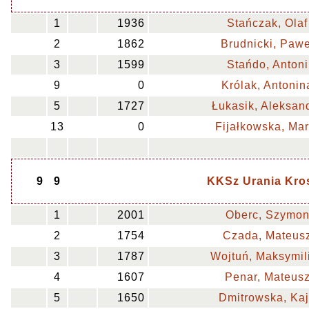
1
1936
Stańczak, Olaf
2
1862
Brudnicki, Pawe
3
1599
Stańdo, Antoni
9
0
Królak, Antonin
5
1727
Łukasik, Aleksan
13
0
Fijałkowska, Mar
9
9
KKSz Urania Kro
1
2001
Oberc, Szymo
2
1754
Czada, Mateus
3
1787
Wojtuń, Maksymil
4
1607
Penar, Mateus
5
1650
Dmitrowska, Ka