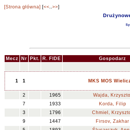
[Strona główna]
[
<<
..
>>
]
Drużynowe 
Sy
Mecz
Nr
Pkt.
R. FIDE
Gospodarz
1
1
MKS MOS Wielic
2
1965
Wajda, Krzyszto
7
1933
Korda, Filip
3
1796
Chmiel, Krzyszt
9
1447
Firsov, Zakhar
5
1893
Ślusarczyk, An