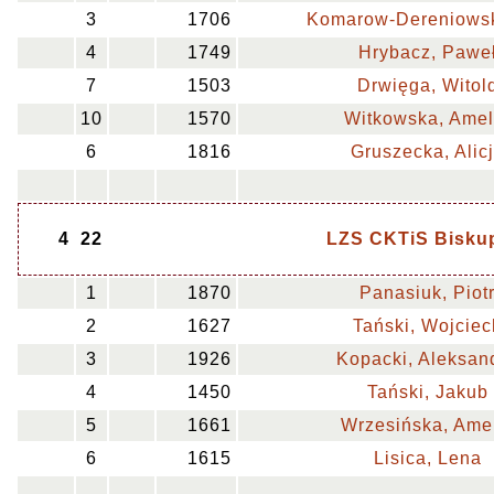
3
1706
Komarow-Dereniowsk
4
1749
Hrybacz, Pawe
7
1503
Drwięga, Witol
10
1570
Witkowska, Amel
6
1816
Gruszecka, Alic
4
22
LZS CKTiS Bisku
1
1870
Panasiuk, Piot
2
1627
Tański, Wojciec
3
1926
Kopacki, Aleksan
4
1450
Tański, Jakub
5
1661
Wrzesińska, Ame
6
1615
Lisica, Lena