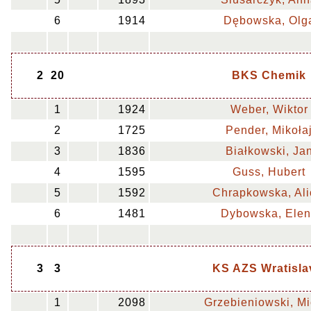
6
1914
Dębowska, Olg
2
20
BKS Chemik
1
1924
Weber, Wiktor
2
1725
Pender, Mikoła
3
1836
Białkowski, Ja
4
1595
Guss, Hubert
5
1592
Chrapkowska, Ali
6
1481
Dybowska, Ele
3
3
KS AZS Wratisla
1
2098
Grzebieniowski, Mi