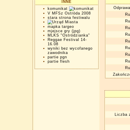
INNE
Odprawa
komunikat
V MFSz Ostróda 2008
Ru
stara strona festiwalu
Ru
mapka targeo
Ru
mjejsce gry (jpg)
Ru
MLKS "Ostródzianka"
Reggae Festival 14-
Ru
16.08
Ru
wyniki bez wycofanego
zawodnika
Ru
partie pgn
Ru
partie flesh
Ru
Zakończe
Liczba 