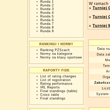
Runda 1
W ramach f
Runda 2
»
Turniej
Runda 3
Runda 4
Runda 5
»
Turniej 
Runda 6
Runda 7
»
Turniej 
Runda 8
Runda 9
RANKINGI I NORMY
Data ro
Ranking PZSzach
Normy na kategorie
Data za
Normy na klasy sportowe
Mi
Tem
RAPORTY FIDE
Ar
List of rating changes
Orga
List of registration
Zakończ
Rating performance
IRL Reports
Licz
Final standings (table)
System 
Cross table
Final standings