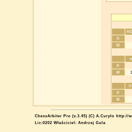
H
K
M
K
M
I
K
M
ChessArbiter Pro (v.3.45) (C) A.Curyło
http://
Lic:0202 Właściciel: Andrzej Gula