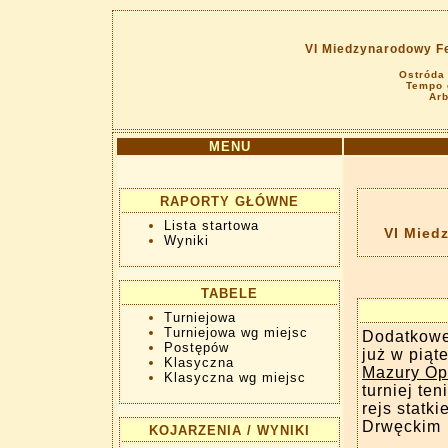
VI Miedzynarodowy Fe
Ostróda
Tempo g
Arb
MENU
RAPORTY GŁÓWNE
Lista startowa
VI Mied
Wyniki
TABELE
Turniejowa
Turniejowa wg miejsc
Dodatkowe 
Postępów
już w piąt
Klasyczna
Mazury Op
Klasyczna wg miejsc
turniej te
rejs statk
Drwęckim
KOJARZENIA / WYNIKI