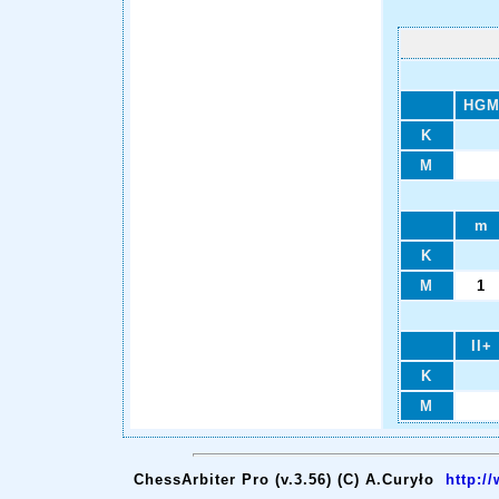
HG
K
M
m
K
M
1
II+
K
M
ChessArbiter Pro (v.3.56) (C) A.Curyło
http:/