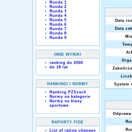
Runda 1
Runda 2
Runda 3
Runda 4
Runda 5
Data ro
Runda 6
Data za
Runda 7
Runda 8
Mie
Runda 9
Temp
Arb
INNE WYNIKI
Orga
ranking do 2000
do 18 lat
Zakończo
Liczb
RANKINGI I NORMY
System 
Ranking PZSzach
Normy na kategorie
Normy na klasy
sportowe
Odprawa 
Ru
RAPORTY FIDE
Ru
List of rating changes