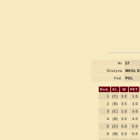
Nr
27
Drużyna
MKSz Di
Fed.
POL
Rnd.
Kl.
W
PKT
1
(C)
3.0
1.0
2
(B)
3.5
3.0
3
(C)
1.0
3.0
4
(B)
3.0
4.0
5
(C)
3.0
5.0
6
(B)
3.0
6.0