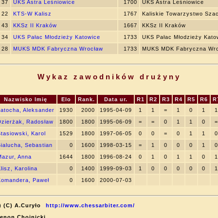
37
UKS Astra Leśniowice
1700
UKS Astra Leśniowice
22
KTS-W Kalisz
1767
Kaliskie Towarzystwo Sz
43
KKSz II Kraków
1667
KKSz II Kraków
34
UKS Pałac Młodzieży Katowice
1733
UKS Pałac Młodzieży Kato
28
MUKS MDK Fabryczna Wrocław
1733
MUKS MDK Fabryczna Wr
Wykaz zawodników drużyny
Nazwisko Imię
Elo
Rank.
Data ur.
R1
R2
R3
R4
R5
R6
R
atocha, Aleksander
1930
2000
1995-04-09
1
1
=
1
0
1
1
zierżak, Radosław
1800
1800
1995-06-09
=
=
0
1
1
0
=
tasiowski, Karol
1529
1800
1997-06-05
0
0
=
0
1
1
0
ialucha, Sebastian
0
1600
1998-03-15
=
1
0
0
0
1
0
azur, Anna
1644
1800
1996-08-24
0
1
0
1
1
0
1
lisz, Karolina
0
1400
1999-09-03
1
0
0
0
0
0
1
Komandera, Paweł
0
1600
2000-07-03
) (C) A.Curyło
http://www.chessarbiter.com/
Zenon Chojnicki