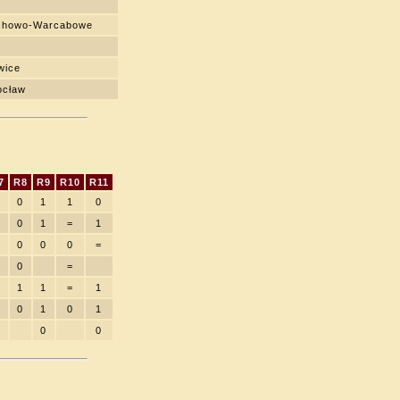
achowo-Warcabowe
wice
ocław
7
R8
R9
R10
R11
0
1
1
0
0
1
=
1
0
0
0
=
0
=
1
1
=
1
0
1
0
1
0
0