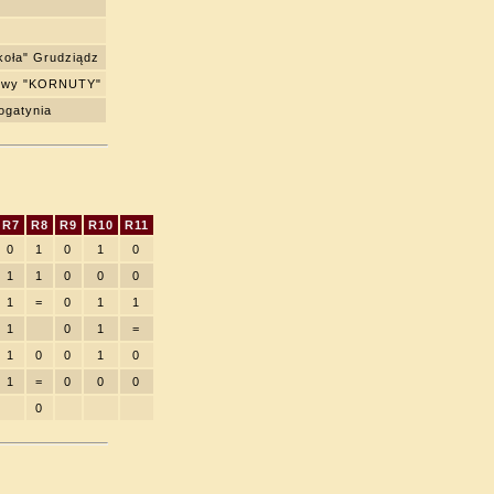
koła" Grudziądz
howy "KORNUTY"
ogatynia
R7
R8
R9
R10
R11
0
1
0
1
0
1
1
0
0
0
1
=
0
1
1
1
0
1
=
1
0
0
1
0
1
=
0
0
0
0