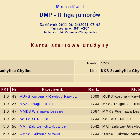
[Strona główna]
DMP - II liga juniorów
Darłówek 2011-06-24/2011-07-02
Tempo gry: 90' +30"
Arbiter: IA Zenon Chojnicki
Karta startowa drużyny
Rank.
1767
achylice Chylice
Klub
UKS Szachylice Chy
PKT
Nr
Przeciwnik
Rank.
Klu
1.0
49
RUKS Korona - Rawbud Rawicz
1600
RUKS Korona - Raw
1.0
27
MKSz Diagonalia Imielin
1733
MKSz Diagonalia Imie
1.0
47
MMKS Wieniawa Leszno
1667
MMKS Wieniawa Les
1.0
29
KS FART Kielce
1733
KS FART Kielce
3.0
50
MAT Zabrze- Grzybowice
1542
MAT Zabrze- Grzyb
5.0
33
UMKS Jaćwież Suwałki
1733
UMKS Jaćwież Suwa