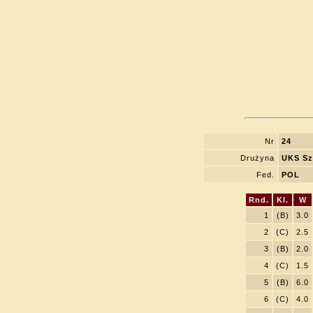
Nr
24
Drużyna
UKS Sz
Fed.
POL
Rnd.
Kl.
W
1
(B)
3.0
2
(C)
2.5
3
(B)
2.0
4
(C)
1.5
5
(B)
6.0
6
(C)
4.0