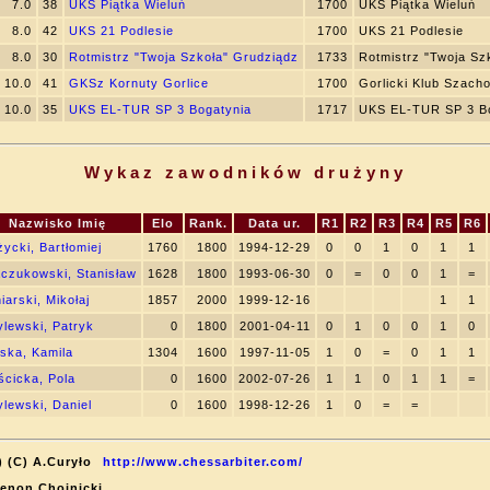
7.0
38
UKS Piątka Wieluń
1700
UKS Piątka Wieluń
8.0
42
UKS 21 Podlesie
1700
UKS 21 Podlesie
8.0
30
Rotmistrz "Twoja Szkoła" Grudziądz
1733
Rotmistrz "Twoja Sz
10.0
41
GKSz Kornuty Gorlice
1700
Gorlicki Klub Szac
10.0
35
UKS EL-TUR SP 3 Bogatynia
1717
UKS EL-TUR SP 3 B
Wykaz zawodników drużyny
Nazwisko Imię
Elo
Rank.
Data ur.
R1
R2
R3
R4
R5
R6
ycki, Bartłomiej
1760
1800
1994-12-29
0
0
1
0
1
1
czukowski, Stanisław
1628
1800
1993-06-30
0
=
0
0
1
=
iarski, Mikołaj
1857
2000
1999-12-16
1
1
lewski, Patryk
0
1800
2001-04-11
0
1
0
0
1
0
ska, Kamila
1304
1600
1997-11-05
1
0
=
0
1
1
cicka, Pola
0
1600
2002-07-26
1
1
0
1
1
=
lewski, Daniel
0
1600
1998-12-26
1
0
=
=
) (C) A.Curyło
http://www.chessarbiter.com/
Zenon Chojnicki