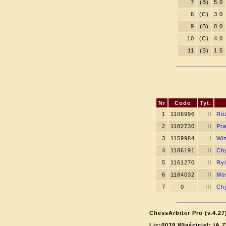
7
(B)
5.0
8
(C)
3.0
9
(B)
0.0
10
(C)
4.0
11
(B)
1.5
Nr
Code
Tyt.
1
1106996
II
Róż
2
1182730
II
Pra
3
1159984
I
Win
4
1186191
II
Chy
5
1161270
II
Ryl
6
1184032
II
Moś
7
0
III
Chy
ChessArbiter Pro (v.4.27
Lic:0039 Właściciel: IA 