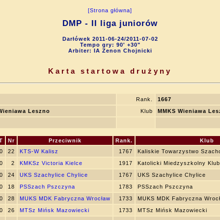
[Strona główna]
DMP - II liga juniorów
Darłówek 2011-06-24/2011-07-02
Tempo gry: 90' +30"
Arbiter: IA Zenon Chojnicki
Karta startowa drużyny
Rank.
1667
ieniawa Leszno
Klub
MMKS Wieniawa Les
T
Nr
Przeciwnik
Rank.
Klub
0
22
KTS-W Kalisz
1767
Kaliskie Towarzystwo Szac
0
2
KMKSz Victoria Kielce
1917
Katolicki Miedzyszkolny Klu
0
24
UKS Szachylice Chylice
1767
UKS Szachylice Chylice
0
18
PSSzach Pszczyna
1783
PSSzach Pszczyna
0
28
MUKS MDK Fabryczna Wrocław
1733
MUKS MDK Fabryczna Wroc
0
26
MTSz Mińsk Mazowiecki
1733
MTSz Mińsk Mazowiecki