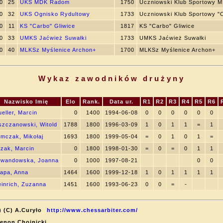
0
25
UKS MDK Radom
1750
Uczniowski Klub Sportowy 
0
32
UKS Ognisko Rydultowy
1733
Uczniowski Klub Sportowy "
0
11
KS "Carbo" Gliwice
1817
KS "Carbo" Gliwice
0
33
UMKS Jaćwież Suwałki
1733
UMKS Jaćwież Suwałki
0
40
MLKSz Myślenice Archon+
1700
MLKSz Myślenice Archon+
Wykaz zawodników drużyny
Nazwisko Imię
Elo
Rank.
Data ur.
R1
R2
R3
R4
R5
R6
eller, Marcin
0
1400
1994-06-08
0
0
0
0
0
0
zczanowski, Witold
1788
1800
1996-03-09
1
0
1
1
=
1
mczak, Mikołaj
1693
1800
1999-05-04
=
0
1
0
1
=
lzak, Marcin
0
1800
1998-01-30
=
0
=
0
1
1
ewandowska, Joanna
0
1000
1997-08-21
0
0
apa, Anna
1464
1600
1999-12-18
1
0
1
1
1
1
inrich, Zuzanna
1451
1600
1993-06-23
0
0
=
-
) (C) A.Curyło
http://www.chessarbiter.com/
Zenon Chojnicki