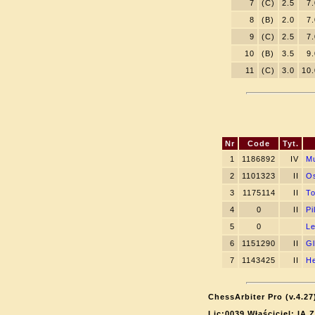
7
(C)
2.5
7.
8
(B)
2.0
7.
9
(C)
2.5
7.
10
(B)
3.5
9.
11
(C)
3.0
10.
Nr
Code
Tyt.
1
1186892
IV
Mu
2
1101323
II
Os
3
1175114
II
To
4
0
II
Pi
5
0
L
6
1151290
II
Gl
7
1143425
II
He
ChessArbiter Pro (v.4.27
Lic:0039 Właściciel: IA 