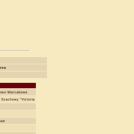
zno
howo-Warcabowe
b Szachowy "Victoria
ław