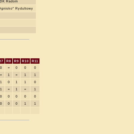
MDK Radom
Ognisko" Rydultowy
R7
R8
R9
R10
R11
0
=
0
0
0
=
1
=
1
1
1
0
1
1
0
1
=
1
=
1
0
0
0
0
0
0
0
0
1
1