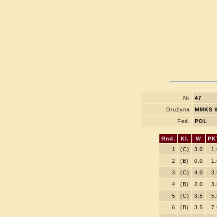
Nr
47
Drużyna
MMKS W
Fed.
POL
Rnd.
Kl.
W
PK
1
(C)
3.0
1.
2
(B)
0.0
1.
3
(C)
4.0
3.
4
(B)
2.0
3.
5
(C)
3.5
5.
6
(B)
3.5
7.