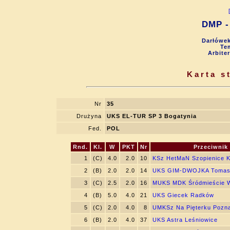
DMP - 
Darłówek
Tem
Arbite
Karta s
Nr
35
Drużyna
UKS EL-TUR SP 3 Bogatynia
Fed.
POL
Rnd.
Kl.
W
PKT
Nr
Przeciwnik
1
(C)
4.0
2.0
10
KSz HetMaN Szopienice K
2
(B)
2.0
2.0
14
UKS GIM-DWOJKA Tomasz
3
(C)
2.5
2.0
16
MUKS MDK Śródmieście 
4
(B)
5.0
4.0
21
UKS Giecek Radków
5
(C)
2.0
4.0
8
UMKSz Na Pięterku Pozn
6
(B)
2.0
4.0
37
UKS Astra Leśniowice