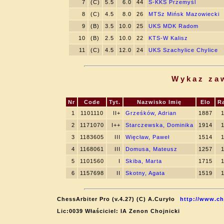
7
(C)
5.5
6.0
44
S-KKS Przemyśl
8
(C)
4.5
8.0
26
MTSz Mińsk Mazowiecki
9
(B)
3.5
10.0
25
UKS MDK Radom
10
(B)
2.5
10.0
22
KTS-W Kalisz
11
(C)
4.5
12.0
24
UKS Szachylice Chylice
Wykaz za
Nr
Code
Tyt.
Nazwisko Imię
Elo
R
1
1101110
II+
Grześków, Adrian
1887
2
1171070
I++
Starczewska, Dominika
1914
3
1183605
III
Więcław, Paweł
1514
4
1168061
III
Domusa, Mateusz
1257
5
1101560
I
Skiba, Marta
1715
6
1157698
II
Skotny, Agata
1519
ChessArbiter Pro (v.4.27) (C) A.Curyło
http://www.ch
Lic:0039 Właściciel: IA Zenon Chojnicki