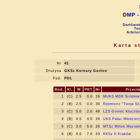
DMP - 
Darłówek
Tem
Arbite
Karta s
Nr
41
Drużyna
GKSz Kornuty Gorlice
Fed.
POL
Rnd.
Kl.
W
PKT
Nr
Przeci
1
(C)
2.5
0.0
16
MUKS MDK Śródmieś
2
(B)
2.5
0.0
30
Rotmistrz "Twoja Sz
3
(C)
5.0
2.0
48
LZS Goniec Kluczbo
4
(B)
4.5
4.0
34
UKS Pałac Młodzież
5
(C)
3.0
5.0
26
MTSz Mińsk Mazowi
6
(B)
4.0
7.0
43
KKSz II Kraków