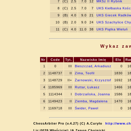
7
(C)
2.5
7.0
12
MKSz II Rybnik
8
(C)
2.5
7.0
7
UKS Kiełbaska Kośc
9
(B)
4.0
9.0
21
UKS Giecek Radkó
10
(B)
2.0
9.0
24
UKS Szachylice Chy
11
(C)
4.0
11.0
38
UKS Piątka Wieluń
Wykaz za
Nr
Code
Tyt.
Nazwisko Imię
Elo
Ra
1
0
III
Bieszczad, Arkadiusz
0
1
2
1148737
II
Zima, Teofil
1830
1
3
1148729
II+
Żarnowski, Krzysztof
1692
1
4
1185969
III
Ruttar, Łukasz
1466
1
5
1114344
I
Dobrzańska, Joanna
1586
1
6
1149423
II
Ziemba, Magdalena
1470
1
7
1169718
III
Świder, Paweł
0
1
ChessArbiter Pro (v.4.27) (C) A.Curyło
http://www.ch
Lic:0039 Właściciel: IA Zenon Chojnicki