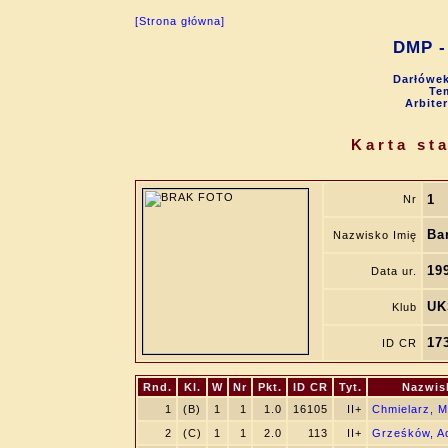
[Strona główna]
DMP - 
Darłówek
Tem
Arbite
Karta st
1
Nr
Ba
Nazwisko Imię
19
Data ur.
UK
Klub
17
ID CR
Rnd.
Kl.
W
Nr
Pkt.
ID CR
Tyt.
Nazwis
1
(B)
1
1
1.0
16105
II+
Chmielarz, M
2
(C)
1
1
2.0
113
II+
Grześków, A