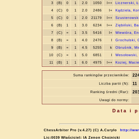
3
(B)
0
1
2.0
1050
I++
Licznerski, 
4
(C)
0
1
2.0
2486
I+
Kądziela, Ko
5
(C)
0
1
2.0
21179
I++
Szusterowsk
6
(B)
1
1
3.0
6234
I++
Ziębiński, Ba
7
(C)
=
1
3.5
5416
I+
Wiewióra, E
8
(B)
=
1
4.0
2476
I
Grochulski, 
9
(B)
=
1
4.5
5255
k
Obruśnik, Mi
10
(C)
=
1
5.0
6851
I
Wesołowski,
11
(B)
1
1
6.0
4975
I++
Koziej, Macie
22
Suma rankingów przeciwników:
11
Liczba partii (N):
20
Ranking średni (Rar):
Uwagi do normy:
Data i 
ChessArbiter Pro (v.4.27) (C) A.Curyło
http://ww
Lic:0039 Właściciel: IA Zenon Chojnicki