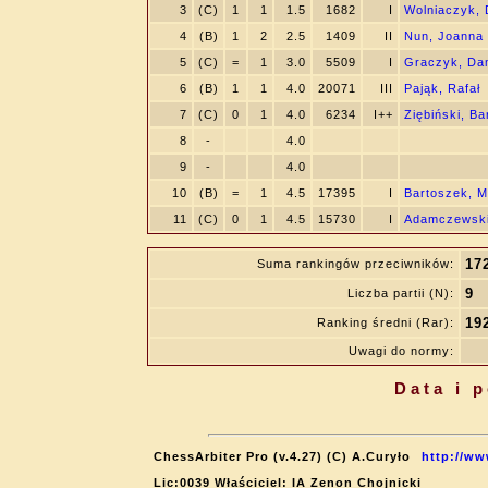
3
(C)
1
1
1.5
1682
I
Wolniaczyk, 
4
(B)
1
2
2.5
1409
II
Nun, Joanna
5
(C)
=
1
3.0
5509
I
Graczyk, Da
6
(B)
1
1
4.0
20071
III
Pająk, Rafał
7
(C)
0
1
4.0
6234
I++
Ziębiński, Ba
8
-
4.0
9
-
4.0
10
(B)
=
1
4.5
17395
I
Bartoszek, M
11
(C)
0
1
4.5
15730
I
Adamczewski
17
Suma rankingów przeciwników:
9
Liczba partii (N):
19
Ranking średni (Rar):
Uwagi do normy:
Data i 
ChessArbiter Pro (v.4.27) (C) A.Curyło
http://ww
Lic:0039 Właściciel: IA Zenon Chojnicki