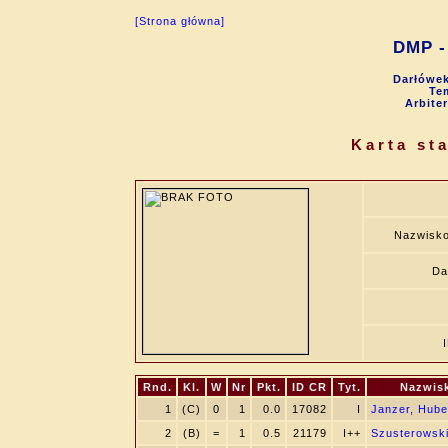
[Strona główna]
DMP - 
Darłówek
Tem
Arbite
Karta st
Nazwisko
Da
Rnd.
Kl.
W
Nr
Pkt.
ID CR
Tyt.
Nazwisk
1
(C)
0
1
0.0
17082
I
Janzer, Hube
2
(B)
=
1
0.5
21179
I++
Szusterowsk