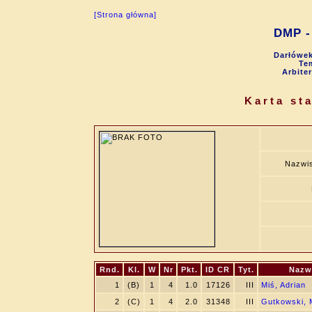
[Strona główna]
DMP - 
Darłówek
Tem
Arbite
Karta st
Nazwis
Rnd.
Kl.
W
Nr
Pkt.
ID CR
Tyt.
Nazw
1
(B)
1
4
1.0
17126
III
Miś, Adrian
2
(C)
1
4
2.0
31348
III
Gutkowski, 