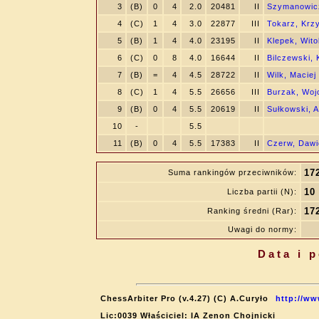
3
(B)
0
4
2.0
20481
II
Szymanowicz
4
(C)
1
4
3.0
22877
III
Tokarz, Krz
5
(B)
1
4
4.0
23195
II
Klepek, Wito
6
(C)
0
8
4.0
16644
II
Bilczewski,
7
(B)
=
4
4.5
28722
II
Wilk, Maciej
8
(C)
1
4
5.5
26656
III
Burzak, Woj
9
(B)
0
4
5.5
20619
II
Sułkowski, A
10
-
5.5
11
(B)
0
4
5.5
17383
II
Czerw, Dawi
17
Suma rankingów przeciwników:
10
Liczba partii (N):
17
Ranking średni (Rar):
Uwagi do normy:
Data i 
ChessArbiter Pro (v.4.27) (C) A.Curyło
http://ww
Lic:0039 Właściciel: IA Zenon Chojnicki