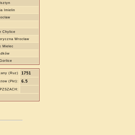
lsztyn
a Imielin
rocław
e Chylice
ryczna Wrocław
k Mielec
adków
Gorlice
1751
kany (Ruz)
6.5
tow (Pkt):
ę PZSZACH: