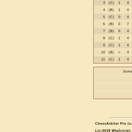
3
(C)
1
4
4
(B)
1
4
5
(C)
0
4
6
(B)
0
7
7
(B)
0
4
8
(C)
1
4
9
(C)
1
4
10
(B)
=
4
11
(C)
1
4
Suma
ChessArbiter Pro (v.
Lic:0039 Właściciel