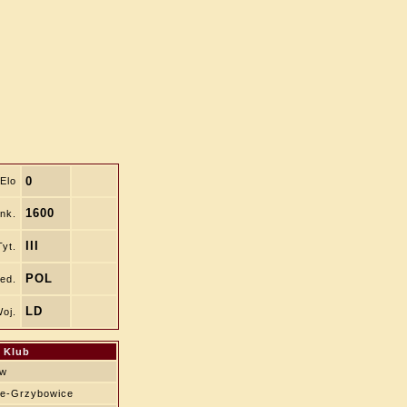
0
Elo
1600
nk.
III
Tyt.
POL
ed.
LD
oj.
Klub
ów
e-Grzybowice