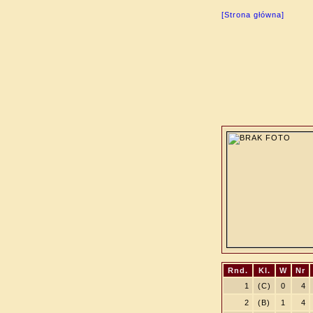
[Strona główna]
Rnd.
Kl.
W
Nr
1
(C)
0
4
2
(B)
1
4