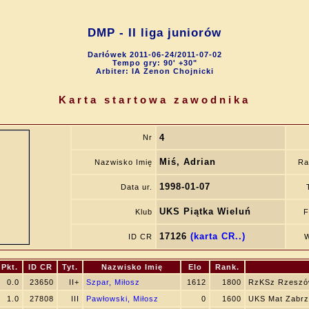
DMP - II liga juniorów
Darłówek 2011-06-24/2011-07-02
Tempo gry: 90' +30"
Arbiter: IA Zenon Chojnicki
Karta startowa zawodnika
4
Nr
Miś, Adrian
Nazwisko Imię
Ra
1998-01-07
Data ur.
UKS Piątka Wieluń
Klub
F
17126
(karta CR..)
ID CR
W
Pkt.
ID CR
Tyt.
Nazwisko Imię
Elo
Rank.
0.0
23650
II+
Szpar, Miłosz
1612
1800
RzKSz Rzesz
1.0
27808
III
Pawłowski, Miłosz
0
1600
UKS Mat Zabrz