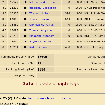
2.0
17527
II
Mikołajewski, Jakub
0
1800
UKS Szach Wo
3.0
21228
III
Bialucha, Sebastian
0
1600
MKSz Diagonali
3.0
25903
II
Wróbel, Michał
1398
1800
KSz Polonia W
3.0
24813
III
Obara, Damian
1544
1600
KS Fart Kielce
3.0
33850
II
Chylewski, Patryk
0
1800
UKS Szachylic
4.0
22877
III
Tokarz, Krzysztof
0
1600
MUKS MDK Fab
5.0
32238
III
Piasecki, Nikodem
0
1600
KSz SDK-Lotni
5.5
22810
II
Szydełko, Michał
0
1800
UKS Giecek R
6.5
23261
III
Ruttar, Łukasz
1466
1600
GKSz Kornuty 
18600
 rankingów przeciwników:
Ranking uzys
11
Liczba partii (N):
Suma punk
1684
Ranking średni (Rar):
Norma na kategori
Uwagi do normy:
Data i podpis sędziego:
4.27) (C) A.Curyło
http://www.chessarbiter.com/
: IA Zenon Chojnicki