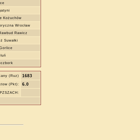
ice
atyni
ie Kożuchów
ryczna Wrocław
Rawbud Rawicz
ż Suwałki
Gorlice
eluń
uczbork
1683
kany (Ruz)
6.0
tow (Pkt):
ę PZSZACH: