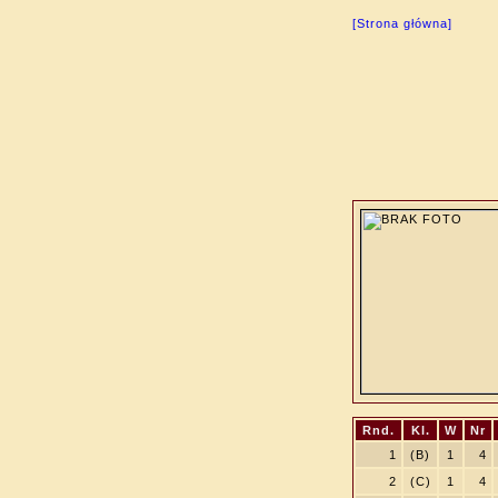
[Strona główna]
Rnd.
Kl.
W
Nr
1
(B)
1
4
2
(C)
1
4