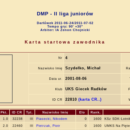
DMP - II liga juniorów
Darłówek 2011-06-24/2011-07-02
Tempo gry: 90' +30"
Arbiter: IA Zenon Chojnicki
Karta startowa zawodnika
4
Nr
Szydełko, Michał
Nazwisko Imię
Ra
2001-08-06
Data ur.
UKS Giecek Radków
Klub
22810
(karta CR..)
ID CR
Pkt.
ID CR
Tyt.
Nazwisko Imię
Elo
Rank.
1.0
32238
III
Piasecki, Nikodem
0
1600
KSz SDK-Lotni
2.0
22460
III
Pietrzak, Piotr
0
1600
UMKS Na Pięte