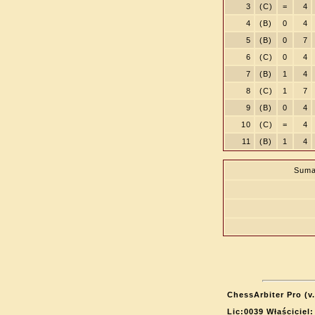
3
(C)
=
4
4
(B)
0
4
5
(B)
0
7
6
(C)
0
4
7
(B)
1
4
8
(C)
1
7
9
(B)
0
4
10
(C)
=
4
11
(B)
1
4
Suma
ChessArbiter Pro (v.
Lic:0039 Właściciel