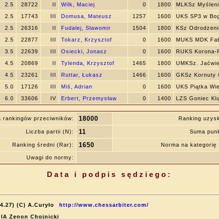
2.5
28722
II
Wilk, Maciej
0
1800
MLKSz Myślen
2.5
17743
III
Domusa, Mateusz
1257
1600
UKS SP3 w Bog
2.5
26316
II
Fudalej, Sławomir
1504
1800
KSz Odrodzen
2.5
22877
III
Tokarz, Krzysztof
0
1600
MUKS MDK Fab
3.5
22639
III
Osiecki, Jonasz
0
1600
RUKS Korona-
4.5
20869
II
Tylenda, Krzysztof
1465
1800
UMKSz. Jaćwie
4.5
23261
III
Ruttar, Łukasz
1466
1600
GKSz Kornuty 
5.0
17126
III
Miś, Adrian
0
1600
UKS Piątka Wi
6.0
33606
IV
Erbert, Przemysław
0
1400
LZS Goniec Kl
18000
 rankingów przeciwników:
Ranking uzys
11
Liczba partii (N):
Suma punk
1650
Ranking średni (Rar):
Norma na kategori
Uwagi do normy:
Data i podpis sędziego:
4.27) (C) A.Curyło
http://www.chessarbiter.com/
: IA Zenon Chojnicki