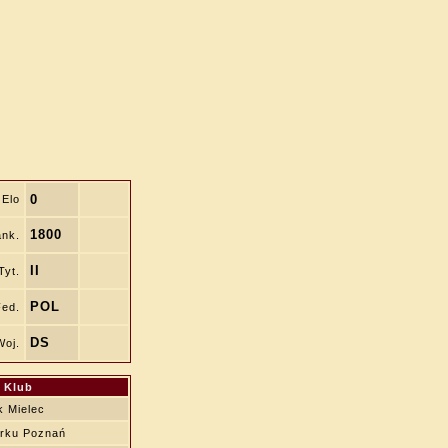
0
Elo
1800
nk.
II
Tyt.
POL
Fed.
DS
Woj.
Klub
k Mielec
rku Poznań