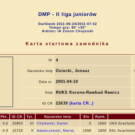
DMP - II liga juniorów
Darłówek 2011-06-24/2011-07-02
Tempo gry: 90' +30"
Arbiter: IA Zenon Chojnicki
Karta startowa zawodnika
4
Nr
Osiecki, Jonasz
Nazwisko Imię
2001-04-10
Data ur.
RUKS Korona-Rawbud Rawicz
Klub
22639
(karta CR..)
ID CR
Pkt.
ID CR
Tyt.
Nazwisko Imię
Elo
Rank.
0.0
33853
III
Chylewski, Daniel
0
1600
UKS Szachylic
0.0
15729
II
Adamczewski, Maciej
1598
1800
KSz Szachmist