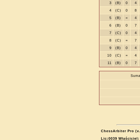
3
(B)
0
4
4
(C)
0
8
5
(B)
=
4
6
(B)
0
7
7
(C)
0
4
8
(C)
=
7
9
(B)
0
4
10
(C)
=
4
11
(B)
0
7
Suma
ChessArbiter Pro (v.
Lic:0039 Właściciel