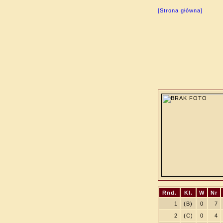
[Strona główna]
Rnd.
Kl.
W
Nr
1
(B)
0
7
2
(C)
0
4