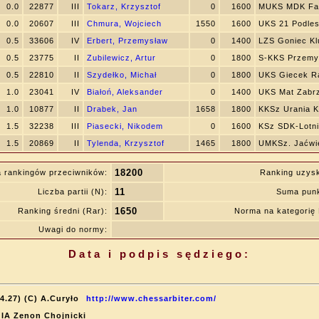
0.0
22877
III
Tokarz, Krzysztof
0
1600
MUKS MDK Fa
0.0
20607
III
Chmura, Wojciech
1550
1600
UKS 21 Podles
0.5
33606
IV
Erbert, Przemysław
0
1400
LZS Goniec Kl
0.5
23775
II
Zubilewicz, Artur
0
1800
S-KKS Przemy
0.5
22810
II
Szydełko, Michał
0
1800
UKS Giecek R
1.0
23041
IV
Białoń, Aleksander
0
1400
UKS Mat Zabr
1.0
10877
II
Drabek, Jan
1658
1800
KKSz Urania 
1.5
32238
III
Piasecki, Nikodem
0
1600
KSz SDK-Lotni
1.5
20869
II
Tylenda, Krzysztof
1465
1800
UMKSz. Jaćwi
18200
 rankingów przeciwników:
Ranking uzys
11
Liczba partii (N):
Suma punk
1650
Ranking średni (Rar):
Norma na kategori
Uwagi do normy:
Data i podpis sędziego:
4.27) (C) A.Curyło
http://www.chessarbiter.com/
: IA Zenon Chojnicki