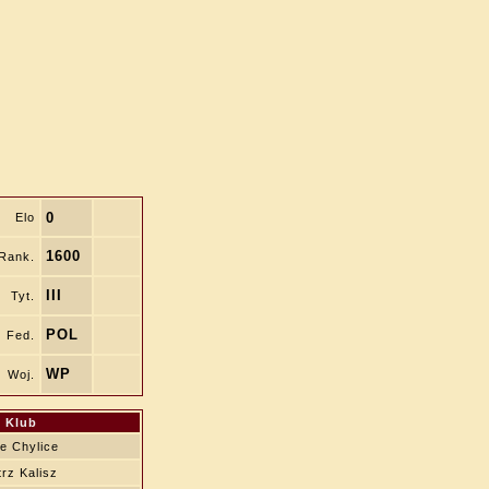
0
Elo
1600
Rank.
III
Tyt.
POL
Fed.
WP
Woj.
Klub
e Chylice
rz Kalisz