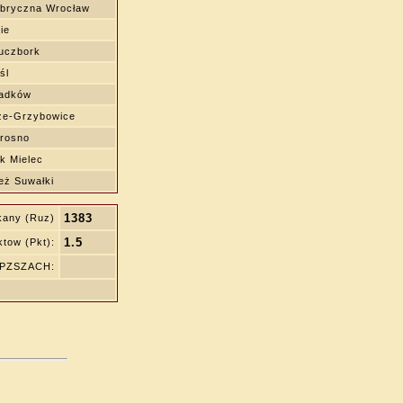
bryczna Wrocław
ie
uczbork
śl
adków
ze-Grzybowice
Krosno
k Mielec
eż Suwałki
1383
kany (Ruz)
1.5
tow (Pkt):
ę PZSZACH: