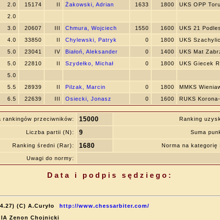
2.0
15174
II
Żakowski, Adrian
1633
1800
UKS OPP Tor
2.0
3.0
20607
III
Chmura, Wojciech
1550
1600
UKS 21 Podle
4.0
33850
II
Chylewski, Patryk
0
1800
UKS Szachylic
5.0
23041
IV
Białoń, Aleksander
0
1400
UKS Mat Zabr
5.0
22810
II
Szydełko, Michał
0
1800
UKS Giecek 
5.0
5.5
28939
II
Pilzak, Marcin
0
1800
MMKS Wienia
6.5
22639
III
Osiecki, Jonasz
0
1600
RUKS Korona
15000
 rankingów przeciwników:
Ranking uzys
9
Liczba partii (N):
Suma punk
1680
Ranking średni (Rar):
Norma na kategori
Uwagi do normy:
Data i podpis sędziego:
4.27) (C) A.Curyło
http://www.chessarbiter.com/
: IA Zenon Chojnicki