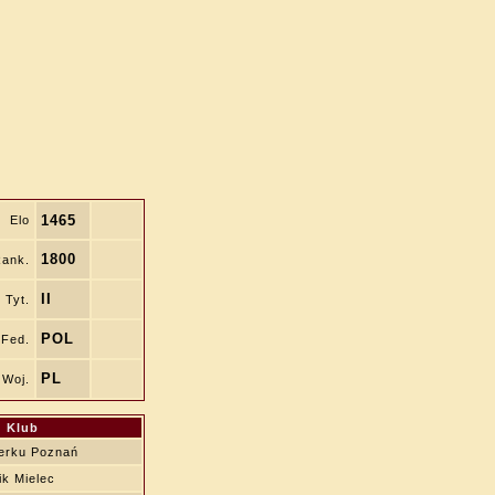
1465
Elo
1800
ank.
II
Tyt.
POL
Fed.
PL
Woj.
Klub
erku Poznań
k Mielec