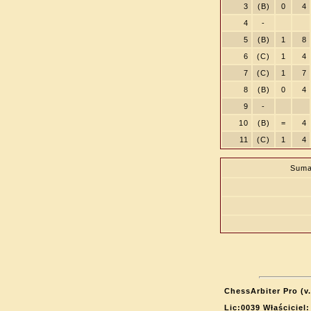
3
(B)
0
4
4
-
5
(B)
1
8
6
(C)
1
4
7
(C)
1
7
8
(B)
0
4
9
-
10
(B)
=
4
11
(C)
1
4
Suma
ChessArbiter Pro (v.
Lic:0039 Właściciel