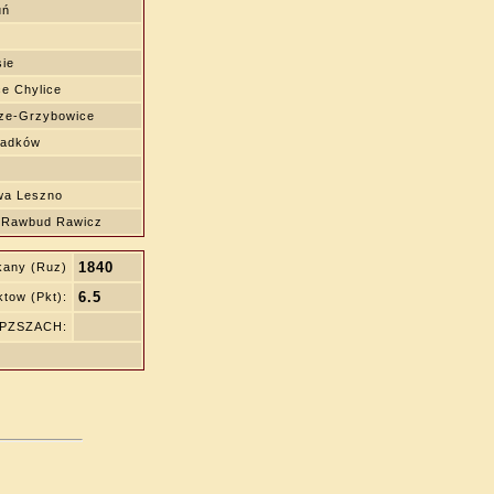
uń
sie
e Chylice
ze-Grzybowice
Radków
wa Leszno
-Rawbud Rawicz
1840
kany (Ruz)
6.5
tow (Pkt):
ę PZSZACH: