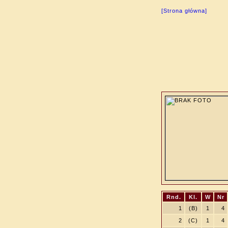
[Strona główna]
Rnd.
Kl.
W
Nr
1
(B)
1
4
2
(C)
1
4