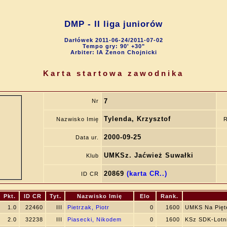
DMP - II liga juniorów
Darłówek 2011-06-24/2011-07-02
Tempo gry: 90' +30"
Arbiter: IA Zenon Chojnicki
Karta startowa zawodnika
7
Nr
Tylenda, Krzysztof
Nazwisko Imię
R
2000-09-25
Data ur.
UMKSz. Jaćwież Suwałki
Klub
20869
(karta CR..)
ID CR
Pkt.
ID CR
Tyt.
Nazwisko Imię
Elo
Rank.
1.0
22460
III
Pietrzak, Piotr
0
1600
UMKS Na Pięt
2.0
32238
III
Piasecki, Nikodem
0
1600
KSz SDK-Lotni