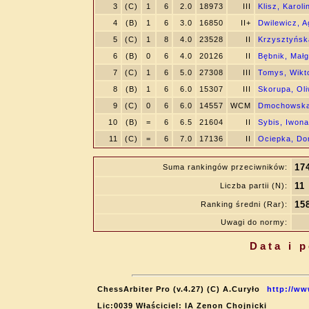
3
(C)
1
6
2.0
18973
III
Klisz, Karoli
4
(B)
1
6
3.0
16850
II+
Dwilewicz, A
5
(C)
1
8
4.0
23528
II
Krzysztyńsk
6
(B)
0
6
4.0
20126
II
Bębnik, Małg
7
(C)
1
6
5.0
27308
III
Tomys, Wikt
8
(B)
1
6
6.0
15307
III
Skorupa, Oli
9
(C)
0
6
6.0
14557
WCM
Dmochowska
10
(B)
=
6
6.5
21604
II
Sybis, Iwona
11
(C)
=
6
7.0
17136
II
Ociepka, Do
17
Suma rankingów przeciwników:
11
Liczba partii (N):
15
Ranking średni (Rar):
Uwagi do normy:
Data i 
ChessArbiter Pro (v.4.27) (C) A.Curyło
http://ww
Lic:0039 Właściciel: IA Zenon Chojnicki