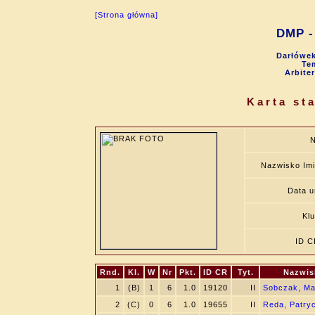
[Strona główna]
DMP - 
Darłówek
Tem
Arbite
Karta st
N
Nazwisko Im
Data u
Kl
ID C
Rnd.
Kl.
W
Nr
Pkt.
ID CR
Tyt.
Nazwis
1
(B)
1
6
1.0
19120
II
Sobczak, Ma
2
(C)
0
6
1.0
19655
II
Reda, Patryc