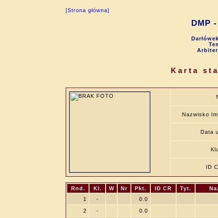
[Strona główna]
DMP - 
Darłówek
Tem
Arbite
Karta st
Nazwisko Im
Data u
Kl
ID 
Rnd.
Kl.
W
Nr
Pkt.
ID CR
Tyt.
Na
1
-
0.0
2
-
0.0