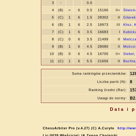
3
-
0.0
4
(B)
=
6
0.5
15166
II+
Śliwick
5
(C)
1
6
1.5
28302
II
Gilare
6
(B)
1
6
2.5
18973
III
Klisz, 
7
(C)
1
6
3.5
16683
I
Kubick
8
(C)
0
6
3.5
21499
II
Mielcz
9
(B)
1
6
4.5
28080
II
Mościc
10
(B)
0
6
4.5
16705
II+
Stebel,
11
(C)
1
6
5.5
21656
II
Buchta
12
Suma rankingów przeciwników:
8
Liczba partii (N):
15
Ranking średni (Rar):
B2.
Uwagi do normy:
Data i 
ChessArbiter Pro (v.4.27) (C) A.Curyło
http://ww
Lic:0039 Właściciel: IA Zenon Chojnicki