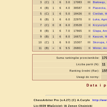
3
(C)
1
6
3.0
17083
III
Białowąs,
4
(B)
1
6
4.0
38587
II
Piasecka,
5
(C)
1
6
5.0
18426
II
Cieślak, W
6
(B)
1
6
6.0
22970
II
Łuka, Agn
7
(C)
0
8
6.0
23528
II
Krzysztyń
8
(B)
1
6
7.0
17865
II
Glapa, An
9
(B)
1
6
8.0
16672
II
Kaszok, 
10
(C)
1
6
9.0
15307
III
Skorupa, 
11
(B)
=
6
9.5
26801
II
Winter, A
17
Suma rankingów przeciwników:
11
Liczba partii (N):
15
Ranking średni (Rar):
Uwagi do normy:
Data i 
ChessArbiter Pro (v.4.27) (C) A.Curyło
http://ww
Lic:0039 Właściciel: IA Zenon Chojnicki