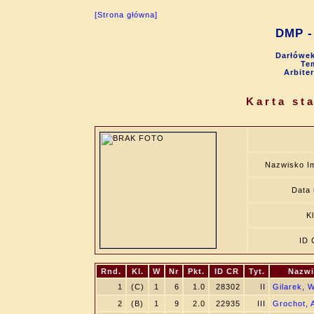
[Strona główna]
DMP - 
Darłówek
Tem
Arbite
Karta st
Nazwisko I
Data 
K
ID 
Rnd.
Kl.
W
Nr
Pkt.
ID CR
Tyt.
Nazwi
1
(C)
1
6
1.0
28302
II
Gilarek, 
2
(B)
1
9
2.0
22935
III
Grochot, A