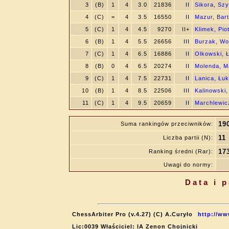
3
(B)
1
4
3.0
21836
II
Sikora, Sz
4
(C)
=
4
3.5
16550
II
Mazur, Bart
5
(C)
1
4
4.5
9270
II+
Klimek, Pio
6
(B)
1
4
5.5
26656
III
Burzak, Wo
7
(C)
1
4
6.5
16886
II
Olkowski, 
8
(B)
0
4
6.5
20274
II
Molenda, M
9
(C)
1
4
7.5
22731
II
Lanica, Łu
10
(B)
1
4
8.5
22506
III
Kalinowski,
11
(C)
1
4
9.5
20659
II
Marchlewicz
19
Suma rankingów przeciwników:
11
Liczba partii (N):
17
Ranking średni (Rar):
Uwagi do normy:
Data i 
ChessArbiter Pro (v.4.27) (C) A.Curyło
http://ww
Lic:0039 Właściciel: IA Zenon Chojnicki