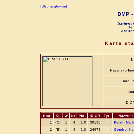
[Strona główna]
DMP - 
Darłówek
Tem
Arbite
Karta st
N
Nazwisko Imi
Data ur
Klu
ID C
Rnd.
Kl.
W
Nr
Pkt.
ID CR
Tyt.
Nazwisk
1
(C)
1
4
1.0
30138
III
Polak, Mich
2
(B)
1
4
2.0
24973
III
Gondro, Ka