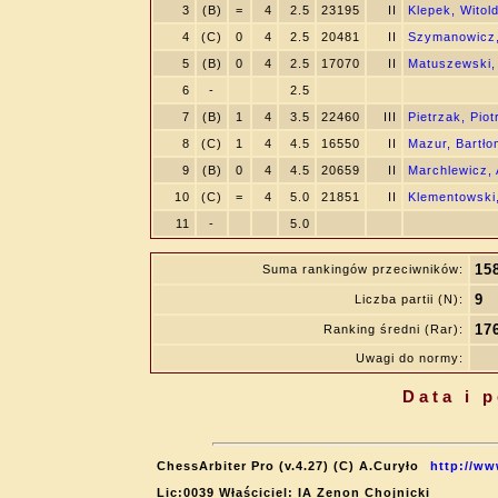
3
(B)
=
4
2.5
23195
II
Klepek, Witol
4
(C)
0
4
2.5
20481
II
Szymanowicz,
5
(B)
0
4
2.5
17070
II
Matuszewski,
6
-
2.5
7
(B)
1
4
3.5
22460
III
Pietrzak, Piot
8
(C)
1
4
4.5
16550
II
Mazur, Bartło
9
(B)
0
4
4.5
20659
II
Marchlewicz, 
10
(C)
=
4
5.0
21851
II
Klementowski
11
-
5.0
15
Suma rankingów przeciwników:
9
Liczba partii (N):
17
Ranking średni (Rar):
Uwagi do normy:
Data i 
ChessArbiter Pro (v.4.27) (C) A.Curyło
http://ww
Lic:0039 Właściciel: IA Zenon Chojnicki