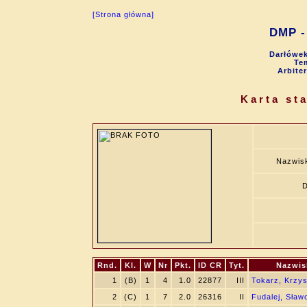
[Strona główna]
DMP - 
Darłówek
Tem
Arbite
Karta st
Nazwis
D
Rnd.
Kl.
W
Nr
Pkt.
ID CR
Tyt.
Nazwis
1
(B)
1
4
1.0
22877
III
Tokarz, Krzys
2
(C)
1
7
2.0
26316
II
Fudalej, Sław