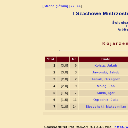
[Strona główna]
[
<<
..
>>
]
I Szachowe Mistrzost
Świdnica
T
Arbit
Kojarzen
Stół
Nr
Biale
1
[3.0]
6
Kołata, Jakub
2
[3.0]
3
Jaworski, Jakub
3
[2.0]
2
Janiak, Grzegorz
4
[2.0]
9
Moląg, Jan
5
[1.5]
7
Kukla, Igor
6
[1.5]
11
Ogrodnik, Julia
7
[1.0]
14
Śleszyński, Maksymilian
ChessArbiter Pro (v.4.27) (C) A.Curyło
http://