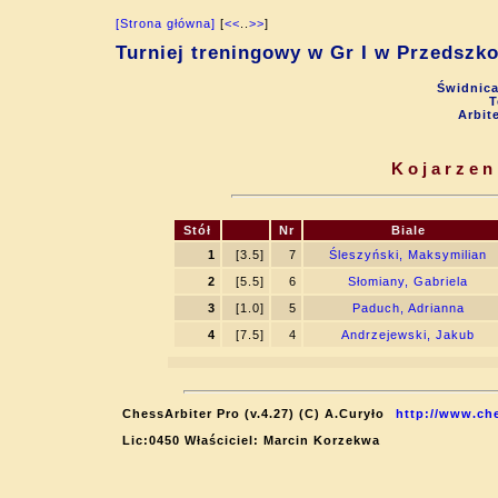
[Strona główna]
[
<<
..
>>
]
Turniej treningowy w Gr I w Przedsz
Świdnica
T
Arbit
Kojarzen
Stół
Nr
Biale
1
[3.5]
7
Śleszyński, Maksymilian
2
[5.5]
6
Słomiany, Gabriela
3
[1.0]
5
Paduch, Adrianna
4
[7.5]
4
Andrzejewski, Jakub
ChessArbiter Pro (v.4.27) (C) A.Curyło
http://www.che
Lic:0450 Właściciel: Marcin Korzekwa