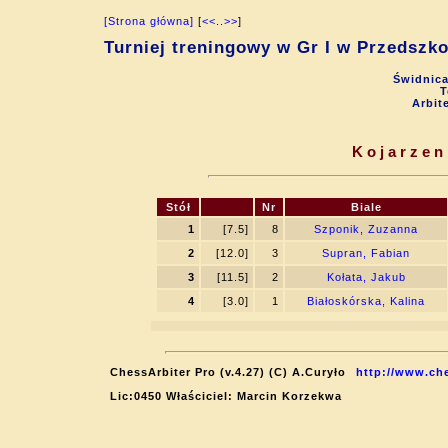
[Strona główna]
[
<<
..
>>
]
Turniej treningowy w Gr I w Przedsz
Świdnica
T
Arbit
Kojarzen
Stół
Nr
Biale
1
[7.5]
8
Szponik, Zuzanna
2
[12.0]
3
Supran, Fabian
3
[11.5]
2
Kołata, Jakub
4
[3.0]
1
Białoskórska, Kalina
ChessArbiter Pro (v.4.27) (C) A.Curyło
http://www.che
Lic:0450 Właściciel: Marcin Korzekwa