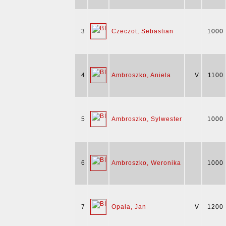
3
Czeczot, Sebastian
1000
4
Ambroszko, Aniela
V
1100
5
Ambroszko, Sylwester
1000
6
Ambroszko, Weronika
1000
7
Opala, Jan
V
1200