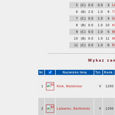
5
(C)
0.0
0.0
3
L
6
(B)
2.0
1.0
9
T
7
(C)
0.0
1.0
4
G
8
(B)
0.0
1.0
10
K
9
(C)
0.0
1.0
5
M
10
(B)
0.0
1.0
11
M
11
(C)
0.0
1.0
6
R
Wykaz za
Nr
Nazwisko Imię
Tyt.
Rank.
1
Kłok, Waldemar
V
1200
2
Latawiec, Bartłomiej
V
1200