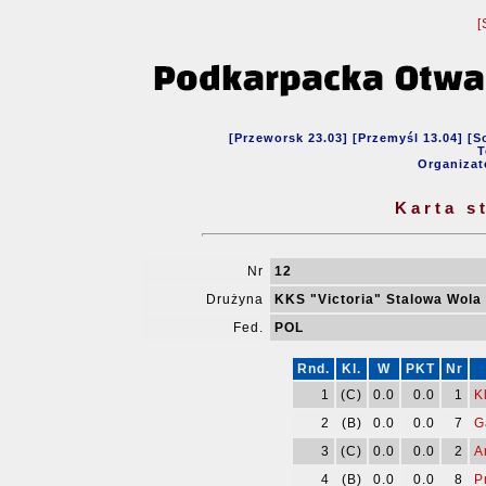
[
[Przeworsk 23.03] [Przemyśl 13.04] [S
T
Organizat
Karta s
Nr
12
Drużyna
KKS "Victoria" Stalowa Wola 
Fed.
POL
Rnd.
Kl.
W
PKT
Nr
1
(C)
0.0
0.0
1
K
2
(B)
0.0
0.0
7
G
3
(C)
0.0
0.0
2
A
4
(B)
0.0
0.0
8
P