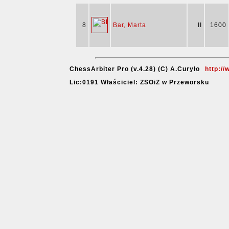
8
Bar, Marta
II
1600
ChessArbiter Pro (v.4.28) (C) A.Curyło
http:/
Lic:0191 Właściciel: ZSOiZ w Przeworsku