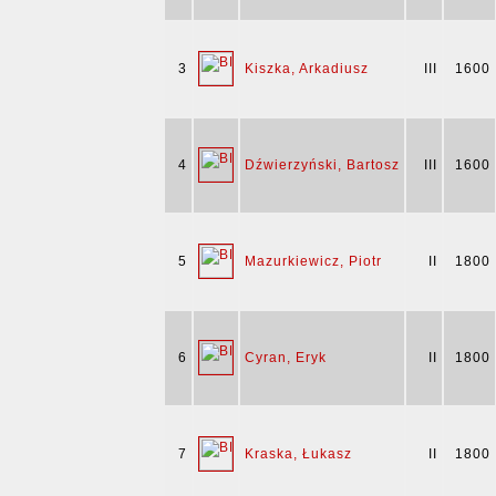
3
Kiszka, Arkadiusz
III
1600
4
Dźwierzyński, Bartosz
III
1600
5
Mazurkiewicz, Piotr
II
1800
6
Cyran, Eryk
II
1800
7
Kraska, Łukasz
II
1800