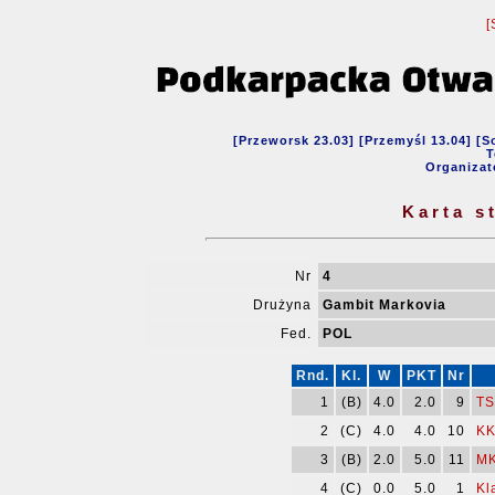
[
[Przeworsk 23.03] [Przemyśl 13.04] [S
T
Organizat
Karta s
Nr
4
Drużyna
Gambit Markovia
Fed.
POL
Rnd.
Kl.
W
PKT
Nr
1
(B)
4.0
2.0
9
TS
2
(C)
4.0
4.0
10
KK
3
(B)
2.0
5.0
11
MK
4
(C)
0.0
5.0
1
Kl