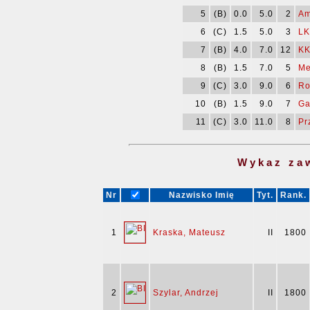
5
(B)
0.0
5.0
2
Am
6
(C)
1.5
5.0
3
LK
7
(B)
4.0
7.0
12
KK
8
(B)
1.5
7.0
5
Me
9
(C)
3.0
9.0
6
Ro
10
(B)
1.5
9.0
7
Ga
11
(C)
3.0
11.0
8
Pr
Wykaz za
Nr
Nazwisko Imię
Tyt.
Rank.
1
Kraska, Mateusz
II
1800
2
Szylar, Andrzej
II
1800