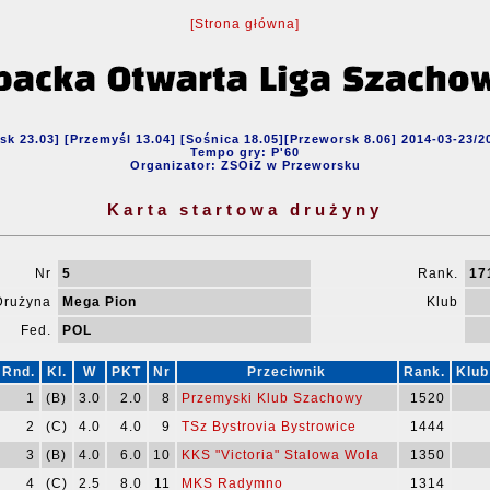
[Strona główna]
sk 23.03] [Przemyśl 13.04] [Sośnica 18.05][Przeworsk 8.06] 2014-03-23/2
Tempo gry: P'60
Organizator: ZSOiZ w Przeworsku
Karta startowa drużyny
Nr
5
Rank.
17
Drużyna
Mega Pion
Klub
Fed.
POL
Rnd.
Kl.
W
PKT
Nr
Przeciwnik
Rank.
Klub
1
(B)
3.0
2.0
8
Przemyski Klub Szachowy
1520
2
(C)
4.0
4.0
9
TSz Bystrovia Bystrowice
1444
3
(B)
4.0
6.0
10
KKS "Victoria" Stalowa Wola
1350
4
(C)
2.5
8.0
11
MKS Radymno
1314