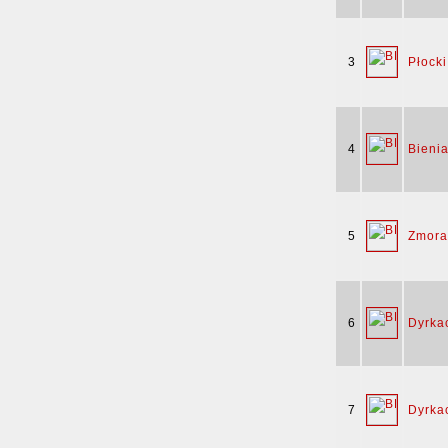
3
Płocki
4
Bieni
5
Zmora
6
Dyrka
7
Dyrka