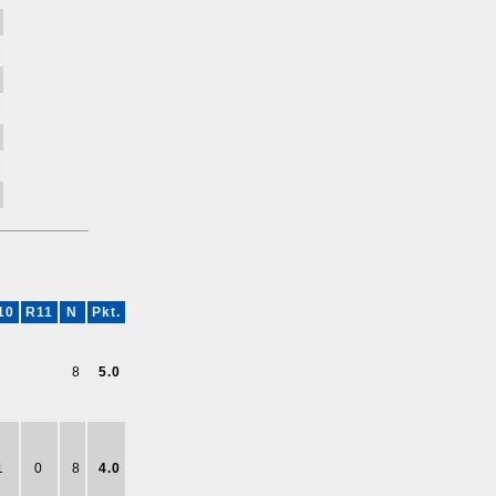
10
R11
N
Pkt.
8
5.0
1
0
8
4.0