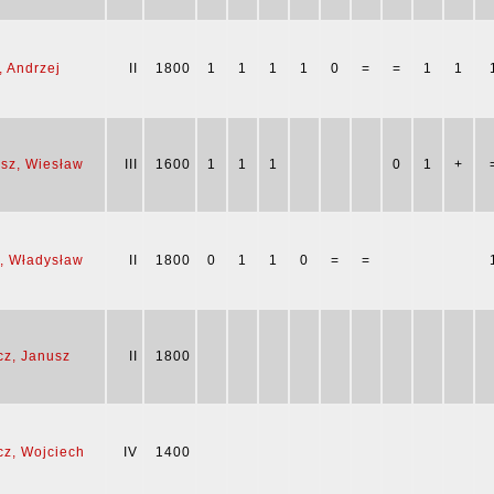
, Andrzej
II
1800
1
1
1
1
0
=
=
1
1
asz, Wiesław
III
1600
1
1
1
0
1
+
, Władysław
II
1800
0
1
1
0
=
=
cz, Janusz
II
1800
cz, Wojciech
IV
1400