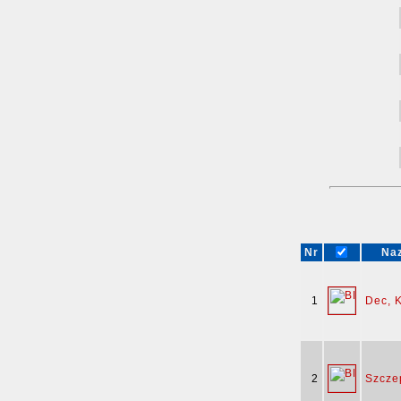
Nr
Naz
1
Dec, 
2
Szcze