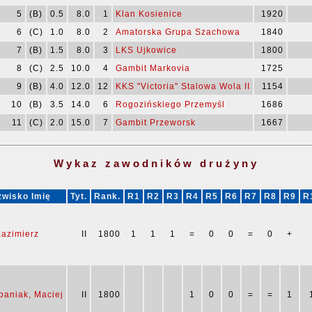
5
(B)
0.5
8.0
1
Klan Kosienice
1920
6
(C)
1.0
8.0
2
Amatorska Grupa Szachowa
1840
7
(B)
1.5
8.0
3
LKS Ujkowice
1800
8
(C)
2.5
10.0
4
Gambit Markovia
1725
9
(B)
4.0
12.0
12
KKS "Victoria" Stalowa Wola II
1154
10
(B)
3.5
14.0
6
Rogozińskiego Przemyśl
1686
11
(C)
2.0
15.0
7
Gambit Przeworsk
1667
Wykaz zawodników drużyny
wisko Imię
Tyt.
Rank.
R1
R2
R3
R4
R5
R6
R7
R8
R9
R
Kazimierz
II
1800
1
1
1
=
0
0
=
0
+
paniak, Maciej
II
1800
1
0
0
=
=
1