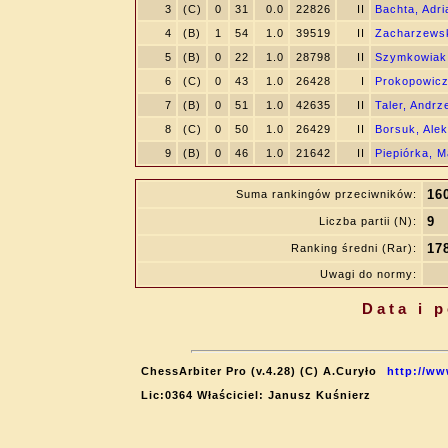
3
(C)
0
31
0.0
22826
II
Bachta, Adri
4
(B)
1
54
1.0
39519
II
Zacharzewsk
5
(B)
0
22
1.0
28798
II
Szymkowiak
6
(C)
0
43
1.0
26428
I
Prokopowicz
7
(B)
0
51
1.0
42635
II
Taler, Andrz
8
(C)
0
50
1.0
26429
II
Borsuk, Ale
9
(B)
0
46
1.0
21642
II
Piepiórka, 
16
Suma rankingów przeciwników:
9
Liczba partii (N):
17
Ranking średni (Rar):
Uwagi do normy:
Data i 
ChessArbiter Pro (v.4.28) (C) A.Curyło
http://ww
Lic:0364 Właściciel: Janusz Kuśnierz