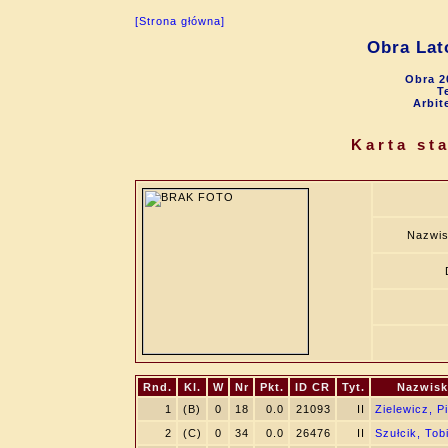
[Strona główna]
Obra Lat
Obra 2
T
Arbit
Karta st
Nazwis
Rnd.
Kl.
W
Nr
Pkt.
ID CR
Tyt.
Nazwisk
1
(B)
0
18
0.0
21093
II
Zielewicz, Pi
2
(C)
0
34
0.0
26476
II
Szułcik, Tob