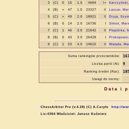
3
(C)
0
15
1.0
4694
I+
Karczyński
4
(B)
=
47
1.5
23327
II
Lascar, Mar
5
(C)
=
49
2.0
18921
II
Dryja, Szy
6
(B)
0
14
2.0
16736
I
Simon, Mar
7
(C)
1
46
3.0
21642
II
Piepiórka, 
8
(B)
0
43
3.0
26428
I
Prokopowic
9
(C)
1
53
4.0
14610
II
Walada, Ma
16
Suma rankingów przeciwników:
9
Liczba partii (N):
18
Ranking średni (Rar):
Uwagi do normy:
Data i 
ChessArbiter Pro (v.4.28) (C) A.Curyło
http://ww
Lic:0364 Właściciel: Janusz Kuśnierz