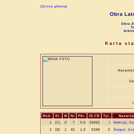
[Strona główna]
Obra Lat
Obra 2
T
Arbit
Karta st
Nazwisko
Da
Rnd.
Kl.
W
Nr
Pkt.
ID CR
Tyt.
Nazwisk
1
(C)
0
7
0.0
26062
I
Niekraś, D
2
(B)
1
45
1.0
8398
II
Świgoń, Gr