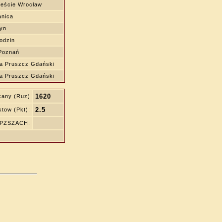
eście Wrocław
nica
yn
odzin
Poznań
wa Pruszcz Gdański
wa Pruszcz Gdański
1620
kany (Ruz)
2.5
tow (Pkt):
ę PZSZACH: