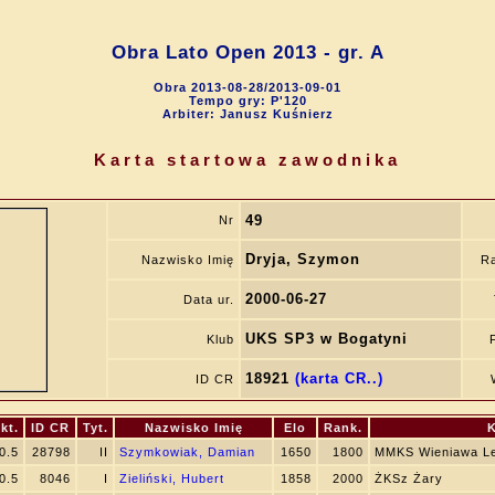
Obra Lato Open 2013 - gr. A
Obra 2013-08-28/2013-09-01
Tempo gry: P'120
Arbiter: Janusz Kuśnierz
Karta startowa zawodnika
49
Nr
Dryja, Szymon
Nazwisko Imię
R
2000-06-27
Data ur.
UKS SP3 w Bogatyni
Klub
18921
(karta CR..)
ID CR
kt.
ID CR
Tyt.
Nazwisko Imię
Elo
Rank.
0.5
28798
II
Szymkowiak, Damian
1650
1800
MMKS Wieniawa L
0.5
8046
I
Zieliński, Hubert
1858
2000
ŻKSz Żary