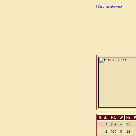
[Strona główna]
Rnd.
Kl.
W
Nr
P
1
(B)
=
22
2
(C)
0
12