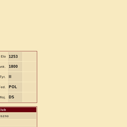
1253
Elo
1800
ank.
II
Tyt.
POL
Fed.
DS
Woj.
Klub
eszno