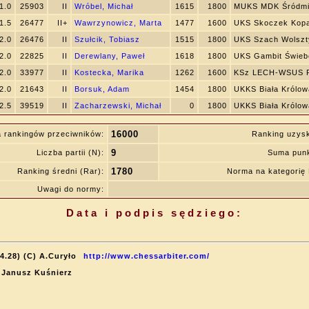
1.0
25903
II
Wróbel, Michał
1615
1800
MUKS MDK Śródmi
1.5
26477
II+
Wawrzynowicz, Marta
1477
1600
UKS Skoczek Kopa
2.0
26476
II
Szułcik, Tobiasz
1515
1800
UKS Szach Wolszt
2.0
22825
II
Derewlany, Paweł
1618
1800
UKS Gambit Świeb
2.0
33977
II
Kostecka, Marika
1262
1600
KSz LECH-WSUS 
2.0
21643
II
Borsuk, Adam
1454
1800
UKKS Biała Królo
2.5
39519
II
Zacharzewski, Michał
0
1800
UKKS Biała Królo
16000
 rankingów przeciwników:
Ranking uzys
9
Liczba partii (N):
Suma punk
1780
Ranking średni (Rar):
Norma na kategori
Uwagi do normy:
Data i podpis sędziego:
4.28) (C) A.Curyło
http://www.chessarbiter.com/
: Janusz Kuśnierz