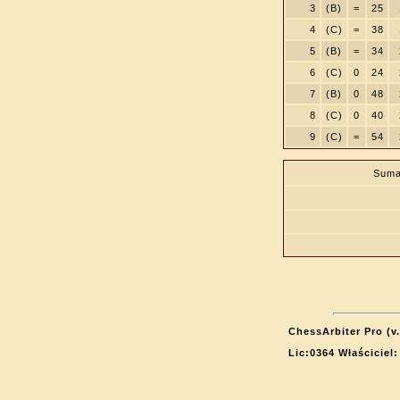
3
(B)
=
25
4
(C)
=
38
5
(B)
=
34
6
(C)
0
24
7
(B)
0
48
8
(C)
0
40
9
(C)
=
54
Suma
ChessArbiter Pro (v.
Lic:0364 Właściciel