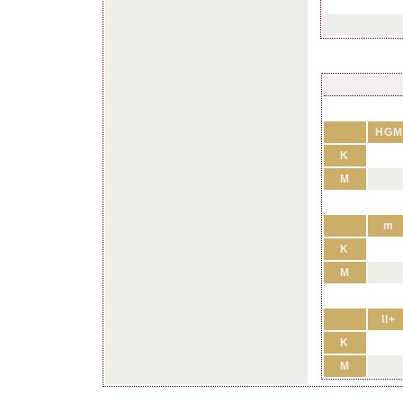
HGM
K
M
m
K
M
II+
K
M