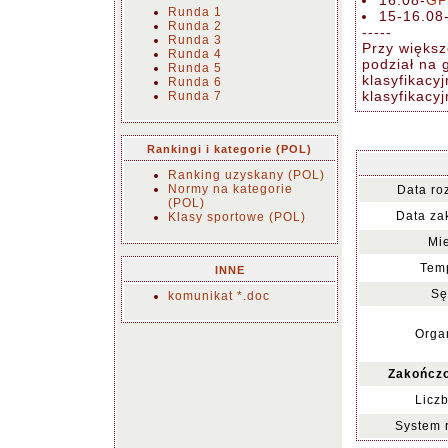
16.08-
GP
Runda 1
15-16.08
Runda 2
-----
Runda 3
Przy większ
Runda 4
podział na 
Runda 5
klasyfikacy
Runda 6
klasyfikacy
Runda 7
Rankingi i kategorie (POL)
Ranking uzyskany (POL)
Normy na kategorie
Data ro
(POL)
Data za
Klasy sportowe (POL)
Mie
Temp
INNE
Sę
komunikat *.doc
Organ
Zakończo
Liczb
System 