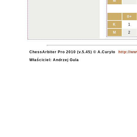
M
II+
K
1
M
2
ChessArbiter Pro 2010 (v.5.45) © A.Curyło
http://w
Właściciel: Andrzej Gula