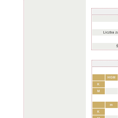
Liczba z
Ś
HGM
K
M
m
K