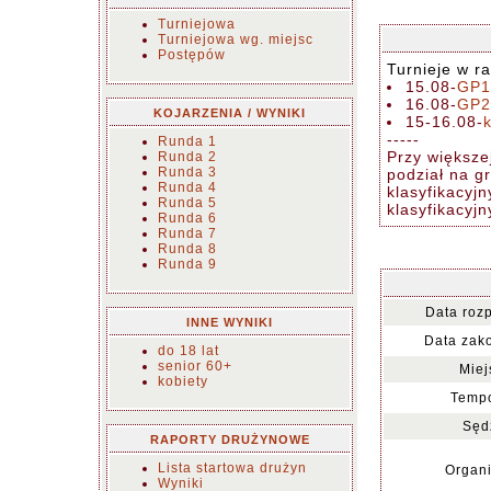
Turniejowa
Turniejowa wg. miejsc
Postępów
Turnieje w r
15.08-
GP1
16.08-
GP2
KOJARZENIA / WYNIKI
15-16.08-
-----
Runda 1
Przy większej
Runda 2
Runda 3
podział na g
Runda 4
klasyfikacyj
Runda 5
klasyfikacyj
Runda 6
Runda 7
Runda 8
Runda 9
Data roz
INNE WYNIKI
Data zak
do 18 lat
senior 60+
Miej
kobiety
Tempo
Sęd
RAPORTY DRUŻYNOWE
Lista startowa drużyn
Organi
Wyniki