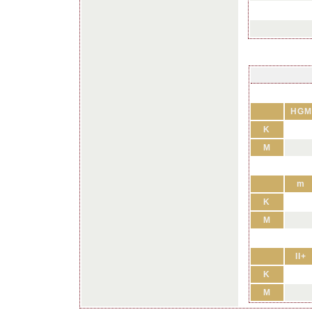
HGM
K
M
m
K
M
II+
K
M