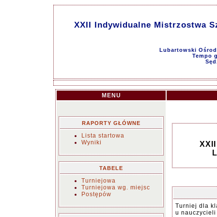
XXII Indywidualne Mistrzostwa S
Lubartowski Ośrode
Tempo g
Sęd
MENU
RAPORTY GŁÓWNE
Lista startowa
Wyniki
XXII
L
TABELE
Turniejowa
Turniejowa wg. miejsc
Postępów
Turniej dla k
u nauczyciel