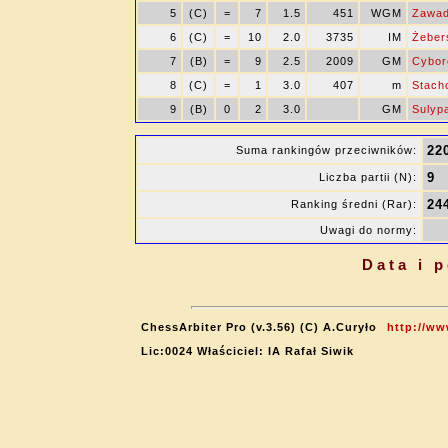
5
(C)
=
7
1.5
451
WGM
Zawad
6
(C)
=
10
2.0
3735
IM
Żeber
7
(B)
=
9
2.5
2009
GM
Cybor
8
(C)
=
1
3.0
407
m
Stach
9
(B)
0
2
3.0
GM
Sulyp
22
Suma rankingów przeciwników:
9
Liczba partii (N):
24
Ranking średni (Rar):
Uwagi do normy:
Data i 
ChessArbiter Pro (v.3.56) (C) A.Curyło
http://ww
Lic:0024 Właściciel: IA Rafał Siwik