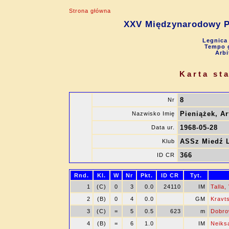
Strona główna
XXV Międzynarodowy P
Legnica 
Tempo g
Arbi
Karta st
8
Nr
Pieniążek, Ar
Nazwisko Imię
1968-05-28
Data ur.
ASSz Miedź 
Klub
366
ID CR
Rnd.
Kl.
W
Nr
Pkt.
ID CR
Tyt.
1
(C)
0
3
0.0
24110
IM
Talla,
2
(B)
0
4
0.0
GM
Kravts
3
(C)
=
5
0.5
623
m
Dobro
4
(B)
=
6
1.0
IM
Neiks