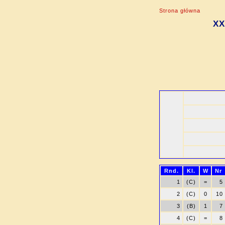
Strona główna
XX
Rnd.
Kl.
W
Nr
1
(C)
=
5
2
(C)
0
10
3
(B)
1
7
4
(C)
=
8