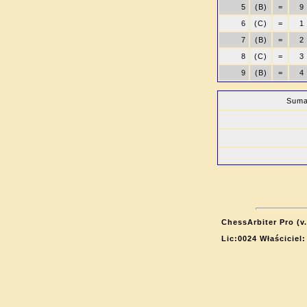
5
(B)
=
9
6
(C)
=
1
7
(B)
=
2
8
(C)
=
3
9
(B)
=
4
Suma
ChessArbiter Pro (v.
Lic:0024 Właściciel: