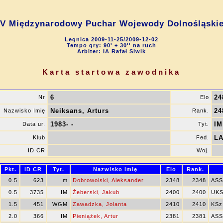
V Międzynarodowy Puchar Wojewody Dolnośląski
Legnica 2009-11-25/2009-12-02
Tempo gry: 90' + 30'' na ruch
Arbiter: IA Rafał Siwik
Karta startowa zawodnika
6
24
Nr
Elo
Neiksans, Arturs
24
Nazwisko Imię
Rank.
1983- -
IM
Data ur.
Tyt.
LA
Klub
Fed.
ID CR
Woj.
Pkt.
ID CR
Tyt.
Nazwisko Imię
Elo
Rank.
0.5
623
m
Dobrowolski, Aleksander
2348
2348
ASS
0.5
3735
IM
Żeberski, Jakub
2400
2400
UKS
1.5
451
WGM
Zawadzka, Jolanta
2410
2410
KSz
2.0
366
IM
Pieniążek, Artur
2381
2381
ASS