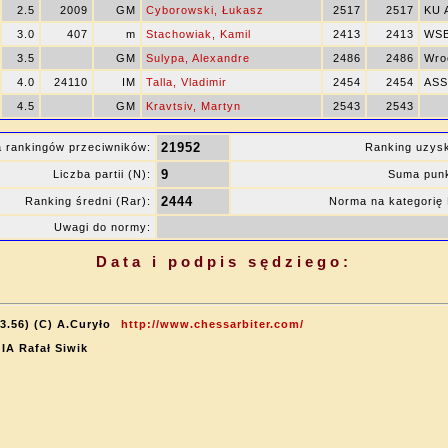
2.5
2009
GM
Cyborowski, Łukasz
2517
2517
KU 
3.0
407
m
Stachowiak, Kamil
2413
2413
WSB
3.5
GM
Sulypa, Alexandre
2486
2486
Wro
4.0
24110
IM
Talla, Vladimir
2454
2454
ASS
4.5
GM
Kravtsiv, Martyn
2543
2543
21952
 rankingów przeciwników:
Ranking uzys
9
Liczba partii (N):
Suma punk
2444
Ranking średni (Rar):
Norma na kategori
Uwagi do normy:
Data i podpis sędziego:
3.56) (C) A.Curyło
http://www.chessarbiter.com/
 IA Rafał Siwik