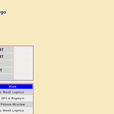
ego
87
87
T
Klub
z Miedź Legnica
 SP3 w Bogatyni
 Polonia Wrocław
z Miedź Legnica