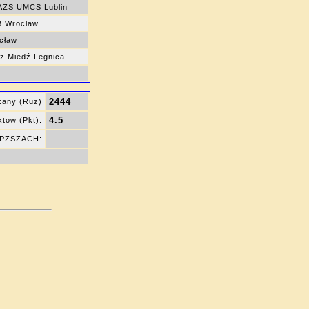
AZS UMCS Lublin
 Wrocław
cław
z Miedź Legnica
2444
kany (Ruz)
4.5
tow (Pkt):
ę PZSZACH: