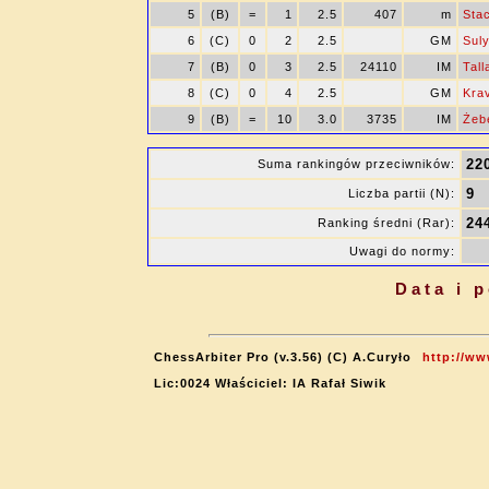
5
(B)
=
1
2.5
407
m
Sta
6
(C)
0
2
2.5
GM
Sul
7
(B)
0
3
2.5
24110
IM
Tall
8
(C)
0
4
2.5
GM
Krav
9
(B)
=
10
3.0
3735
IM
Żeb
22
Suma rankingów przeciwników:
9
Liczba partii (N):
24
Ranking średni (Rar):
Uwagi do normy:
Data i 
ChessArbiter Pro (v.3.56) (C) A.Curyło
http://ww
Lic:0024 Właściciel: IA Rafał Siwik