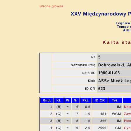
Strona główna
XXV Międzynarodowy P
Legnica 
Tempo g
Arbi
Karta st
5
Nr
Dobrowolski, A
Nazwisko Imię
1980-01-03
Data ur.
ASSz Miedź Le
Klub
623
ID CR
Rnd.
Kl.
W
Nr
Pkt.
ID CR
Tyt.
1
(B)
=
6
0.5
IM
Nei
2
(C)
=
7
1.0
451
WGM
Zaw
3
(B)
=
8
1.5
366
IM
Pien
4
(C)
=
9
2.0
2009
GM
Cyb