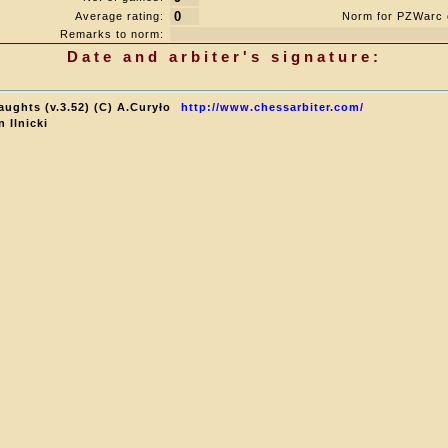
0
Average rating:
Norm for PZWarc 
Remarks to norm:
Date and arbiter's signature:
aughts (v.3.52) (C) A.Curyło
http://www.chessarbiter.com/
 Ilnicki