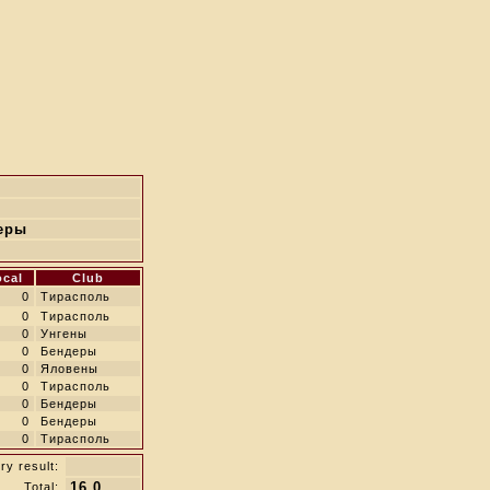
еры
ocal
Club
0
Тирасполь
0
Тирасполь
0
Унгены
0
Бендеры
0
Яловены
0
Тирасполь
0
Бендеры
0
Бендеры
0
Тирасполь
ry result:
16.0
Total: