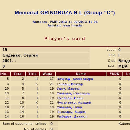
Memorial GRINGRUZA N L (Group-"C")
Benderu, PMR 2013-11-02/2013-11-06
Arbiter: Ivan Ilnicki
Player's card
15
0
Local
Сиденко, Сергей
I
Title
2001- -
Бенд
Club
0
MDA
Fed.
SNo.
Total
Title
Waga
Name
FMJD
L
5
2
II
17
0
Зозул�, Александра
3
4
K
21
Ганоль, Виктор
0
20
5
I
19
Урсу, Марчел
0
19
7
I
19
Уланова, Светлана
0
11
8
I
19
Пулбери, Иван
0
22
10
K
21
Чумаченко, Амадей
0
18
12
I
19
Уланова, Нина
0
13
14
I
19
Пысларь, Вадим
0
14
16
I
19
Рыбарук, Даниил
0
0
Sum of opponents' ratings:
Katego
9
No. of games: