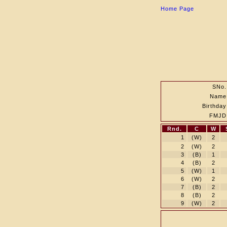
Home Page
SNo.
Name
Birthday
FMJD
Rnd.
C
W
1
(W)
2
2
(W)
2
3
(B)
1
4
(B)
2
5
(W)
1
6
(W)
2
7
(B)
2
8
(B)
2
9
(W)
2