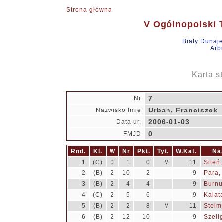
Strona główna
V Ogólnopolski T
Biały Dunaj
Arb
Karta s
7
Nr
Urban, Franciszek
Nazwisko Imię
2006-01-03
Data ur.
0
FMJD
Rnd.
Kl.
W
Nr
Pkt.
Tyt.
W.Kat.
Na
1
(C)
0
1
0
V
11
Siteń
2
(B)
2
10
2
9
Para,
3
(B)
2
4
4
9
Burnu
4
(C)
2
5
6
9
Kalata
5
(B)
2
2
8
V
11
Stelm
6
(B)
2
12
10
9
Szeli