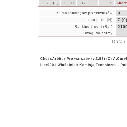
7
(C)
2
11
12
9
Andrz
0
Suma rankingów przeciwników:
7 (0
Liczba partii (N):
210
Ranking średni (Rar):
Uwagi do normy:
Data i
ChessArbiter Pro warcaby (v.3.58) (C) A.Cury
Lic:0001 Właściciel: Komisja Techniczna - P