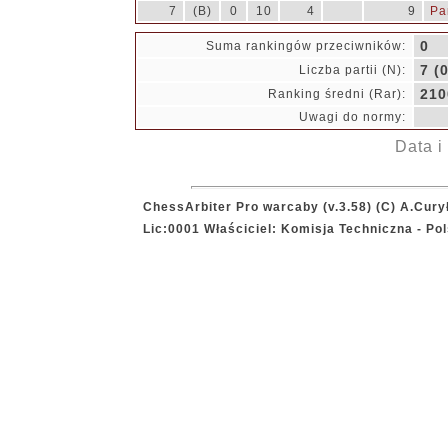
7
(B)
0
10
4
9
Pa
0
Suma rankingów przeciwników:
7 (0
Liczba partii (N):
210
Ranking średni (Rar):
Uwagi do normy:
Data i
ChessArbiter Pro warcaby (v.3.58) (C) A.Cury
Lic:0001 Właściciel: Komisja Techniczna - P