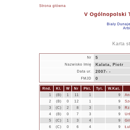
Strona główna
V Ogólnopolski T
Biały Dunaj
Arb
Karta s
5
Nr
Kalata, Piotr
Nazwisko Imię
2007- -
Data ur.
0
FMJD
Rnd.
Kl.
W
Nr
Pkt.
Tyt.
W.Kat.
1
(B)
1
11
1
9
An
2
(B)
0
12
1
9
Sz
3
(C)
2
8
3
9
Rz
4
(B)
0
7
3
9
Ur
5
(C)
1
3
4
9
Gi
6
(C)
0
6
4
9
Łu