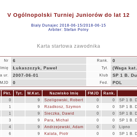
V Ogólnopolski Turniej Juniorów do lat 12
Biały Dunajec 2018-06-15/2018-06-15
Arbiter: Stefan Polny
Karta startowa zawodnika
6
0
Nr
Rank.
Łukaszczyk, Paweł
(Waga kat.
Imię
Tyt.
2007-06-01
SP 1 B. D
a ur.
Klub
0
POL
FMJD
Fed.
Pkt.
Tyt.
W.Kat.
Nazwisko Imię
FMJD
Rank.
0
9
Szeligowski, Robert
0
0
SP 1 B. 
1
9
Rzadkosz, Szymon
0
0
SP 1 B. 
1
9
Sieczka, Dawid
0
0
SP 1 B. 
3
9
Para, Michał
0
0
SP 1 B. 
4
9
Andrzejewski, Adam
0
0
Lipno
6
9
Kalata, Piotr
0
0
SP 1 B. 