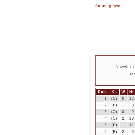
Strona główna
Nazwisko 
Dat
Rnd.
Kl.
W
Nr
1
(C)
0
12
2
(B)
1
8
3
(C)
0
9
4
(C)
2
10
5
(B)
1
11
6
(B)
2
5