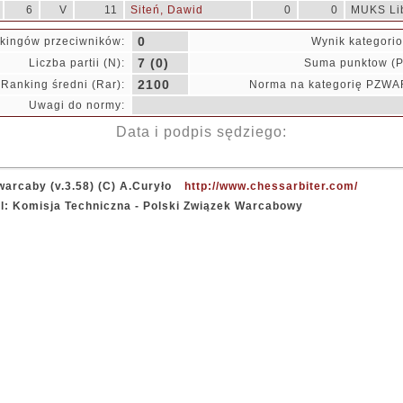
6
V
11
Siteń, Dawid
0
0
MUKS Lib
0
kingów przeciwników:
Wynik kategori
7 (0)
Liczba partii (N):
Suma punktow (P
2100
Ranking średni (Rar):
Norma na kategorię PZWA
Uwagi do normy:
Data i podpis sędziego:
arcaby (v.3.58) (C) A.Curyło
http://www.chessarbiter.com/
el: Komisja Techniczna - Polski Związek Warcabowy