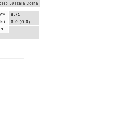
ero Basznia Dolna
8.75
owy:
6.0 (0.0)
kt):
RC: