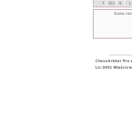
7
(C)
0
1
Suma ran
ChessArbiter Pro w
Lic:0001 Właścici