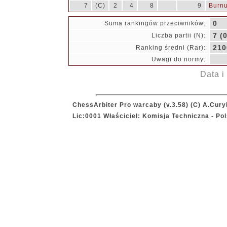
7
(C)
2
4
8
9
Burnu
0
Suma rankingów przeciwników:
7 (0
Liczba partii (N):
210
Ranking średni (Rar):
Uwagi do normy:
Data i
ChessArbiter Pro warcaby (v.3.58) (C) A.Cury
Lic:0001 Właściciel: Komisja Techniczna - P