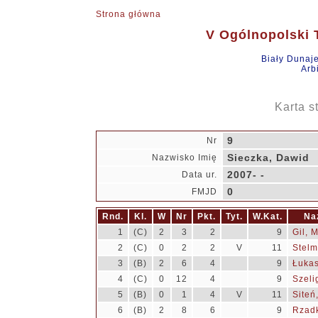
Strona główna
V Ogólnopolski T
Biały Dunaj
Arb
Karta s
9
Nr
Sieczka, Dawid
Nazwisko Imię
2007- -
Data ur.
0
FMJD
Rnd.
Kl.
W
Nr
Pkt.
Tyt.
W.Kat.
Na
1
(C)
2
3
2
9
Gil, 
2
(C)
0
2
2
V
11
Stelm
3
(B)
2
6
4
9
Łukas
4
(C)
0
12
4
9
Szeli
5
(B)
0
1
4
V
11
Siteń
6
(B)
2
8
6
9
Rzad