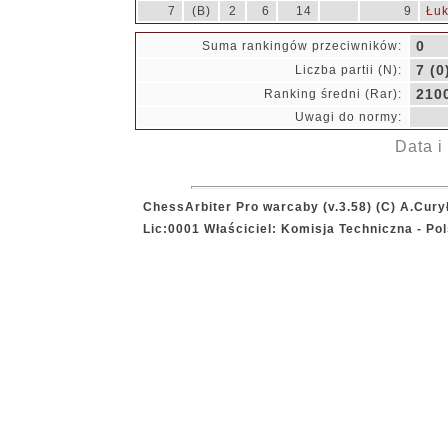
7
(B)
2
6
14
9
Łuk
0
Suma rankingów przeciwników:
7 (0
Liczba partii (N):
210
Ranking średni (Rar):
Uwagi do normy:
Data i
ChessArbiter Pro warcaby (v.3.58) (C) A.Cury
Lic:0001 Właściciel: Komisja Techniczna - P