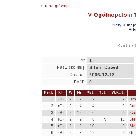
Strona główna
V Ogólnopolski T
Biały Dunaj
Arb
Karta s
1
Nr
Siteń, Dawid
Nazwisko Imię
2006-12-13
Data ur.
0
FMJD
Rnd.
Kl.
W
Nr
Pkt.
Tyt.
W.Kat.
1
(B)
2
7
2
9
Urb
2
(C)
2
4
4
9
Bur
3
(B)
2
12
6
9
Sze
4
(C)
2
2
8
V
11
Ste
5
(C)
2
9
10
9
Sie
6
(B)
2
3
12
9
Gil