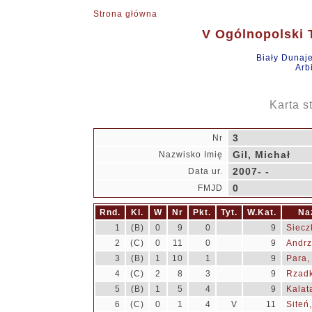
Strona główna
V Ogólnopolski T
Biały Dunaj
Arb
Karta s
3
Nr
Gil, Michał
Nazwisko Imię
2007- -
Data ur.
0
FMJD
Rnd.
Kl.
W
Nr
Pkt.
Tyt.
W.Kat.
Na
1
(B)
0
9
0
9
Siecz
2
(C)
0
11
0
9
Andrz
3
(B)
1
10
1
9
Para,
4
(C)
2
8
3
9
Rzad
5
(B)
1
5
4
9
Kalata
6
(C)
0
1
4
V
11
Siteń