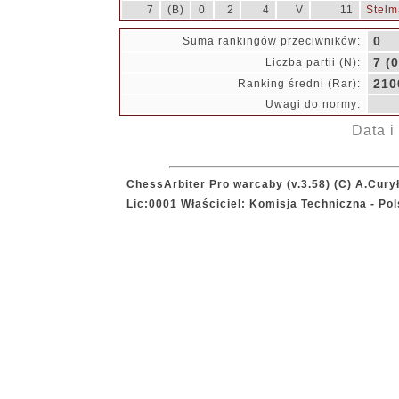
7
(B)
0
2
4
V
11
Stelm
0
Suma rankingów przeciwników:
7 (0
Liczba partii (N):
210
Ranking średni (Rar):
Uwagi do normy:
Data i
ChessArbiter Pro warcaby (v.3.58) (C) A.Cury
Lic:0001 Właściciel: Komisja Techniczna - P