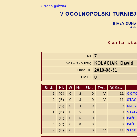
Strona główna
V OGÓLNOPOLSKI TURNIEJ 
BIAŁY DUNAJ
Arb
Karta st
7
Nr
KOŁACIAK, Dawid
Nazwisko Imię
2010-08-31
Data ur.
0
FMJD
Rnd.
Kl.
W
Nr
Pkt.
Tyt.
W.Kat.
1
(C)
0
2
0
V
11
GOTO
2
(B)
0
3
0
V
11
STAC
3
(C)
0
4
0
9
MATYS
4
(B)
0
5
0
9
STAL
5
(C)
0
6
0
9
PAŃS
6
(C)
0
8
0
9
PAŃS
7
(B)
0
1
0
V
11
STAC