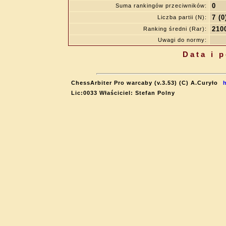
0
Suma rankingów przeciwników:
7 (0
Liczba partii (N):
210
Ranking średni (Rar):
Uwagi do normy:
Data i 
ChessArbiter Pro warcaby (v.3.53) (C) A.Curyło
Lic:0033 Właściciel: Stefan Polny