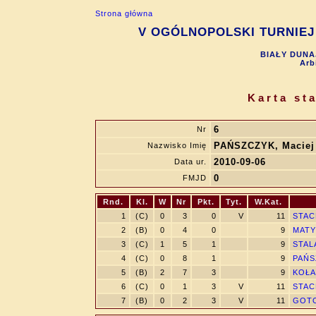
Strona główna
V OGÓLNOPOLSKI TURNIEJ 
BIAŁY DUNAJ
Arb
Karta st
6
Nr
PAŃSZCZYK, Maciej
Nazwisko Imię
2010-09-06
Data ur.
0
FMJD
Rnd.
Kl.
W
Nr
Pkt.
Tyt.
W.Kat.
1
(C)
0
3
0
V
11
STAC
2
(B)
0
4
0
9
MATYS
3
(C)
1
5
1
9
STAL
4
(C)
0
8
1
9
PAŃS
5
(B)
2
7
3
9
KOŁA
6
(C)
0
1
3
V
11
STAC
7
(B)
0
2
3
V
11
GOTO