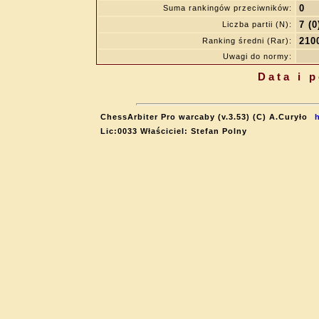
0
Suma rankingów przeciwników:
7 (0
Liczba partii (N):
210
Ranking średni (Rar):
Uwagi do normy:
Data i 
ChessArbiter Pro warcaby (v.3.53) (C) A.Curyło
Lic:0033 Właściciel: Stefan Polny