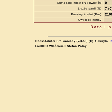
0
Suma rankingów przeciwników:
7 (0
Liczba partii (N):
210
Ranking średni (Rar):
Uwagi do normy:
Data i 
ChessArbiter Pro warcaby (v.3.53) (C) A.Curyło
Lic:0033 Właściciel: Stefan Polny