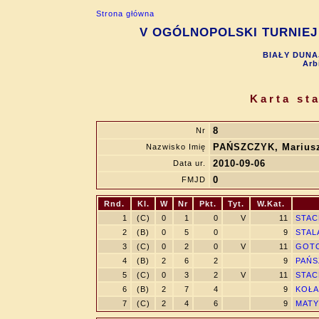
Strona główna
V OGÓLNOPOLSKI TURNIEJ 
BIAŁY DUNAJ
Arb
Karta st
8
Nr
PAŃSZCZYK, Marius
Nazwisko Imię
2010-09-06
Data ur.
0
FMJD
Rnd.
Kl.
W
Nr
Pkt.
Tyt.
W.Kat.
1
(C)
0
1
0
V
11
STAC
2
(B)
0
5
0
9
STAL
3
(C)
0
2
0
V
11
GOTO
4
(B)
2
6
2
9
PAŃS
5
(C)
0
3
2
V
11
STAC
6
(B)
2
7
4
9
KOŁA
7
(C)
2
4
6
9
MATYS