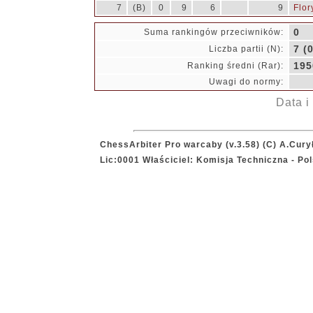
7
(B)
0
9
6
9
Flor
0
Suma rankingów przeciwników:
7 (0
Liczba partii (N):
195
Ranking średni (Rar):
Uwagi do normy:
Data i
ChessArbiter Pro warcaby (v.3.58) (C) A.Cury
Lic:0001 Właściciel: Komisja Techniczna - P