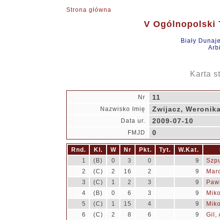
Strona główna
V Ogólnopolski T
Biały Dunaj
Arb
Karta s
11
Nr
Zwijacz, Weronik
Nazwisko Imię
2009-07-10
Data ur.
0
FMJD
Rnd.
Kl.
W
Nr
Pkt.
Tyt.
W.Kat.
1
(B)
0
3
0
9
Szpu
2
(C)
2
16
2
9
Mar
3
(C)
1
2
3
9
Pawl
4
(B)
0
6
3
9
Mik
5
(C)
1
15
4
9
Mik
6
(C)
2
8
6
9
Gil,