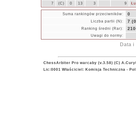
7
(C)
0
13
3
9
Łu
0
Suma rankingów przeciwników:
7 (0
Liczba partii (N):
210
Ranking średni (Rar):
Uwagi do normy:
Data i
ChessArbiter Pro warcaby (v.3.58) (C) A.Cury
Lic:0001 Właściciel: Komisja Techniczna - P