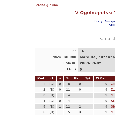
Strona główna
V Ogólnopolski T
Biały Dunaj
Arb
Karta s
16
Nr
Marduła, Zuzann
Nazwisko Imię
2009-09-02
Data ur.
0
FMJD
Rnd.
Kl.
W
Nr
Pkt.
Tyt.
W.Kat.
1
(C)
0
8
0
9
Gi
2
(B)
0
11
0
9
Zw
3
(B)
1
14
1
9
Mi
4
(C)
0
4
1
9
Sk
5
(B)
1
12
2
9
Si
6
(B)
1
15
3
9
Mi